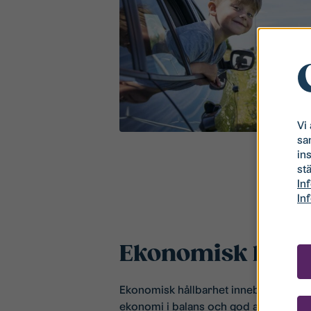
Vi
sa
in
stä
In
In
Ekonomisk hållb
Ekonomisk hållbarhet innebär sunda f
ekonomi i balans och god affärsmäss