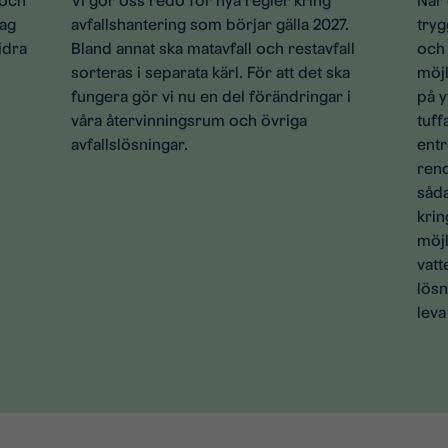
 och
Vi gör oss redo för nya regler kring
När 
lag
avfallshantering som börjar gälla 2027.
tryg
idra
Bland annat ska matavfall och restavfall
och 
sorteras i separata kärl. För att det ska
möjl
fungera gör vi nu en del förändringar i
på y
våra återvinningsrum och övriga
tuff
avfallslösningar.
ent
reno
såda
krin
möjl
vat
lösn
leva