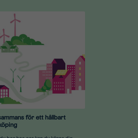
lsammans för ett hållbart
köping