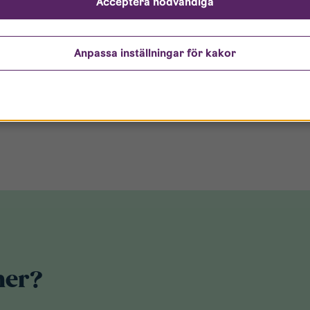
Acceptera nödvändiga
säkerställa hög
a resurser på att
iktning och
Anpassa inställningar för kakor
a.
mer?