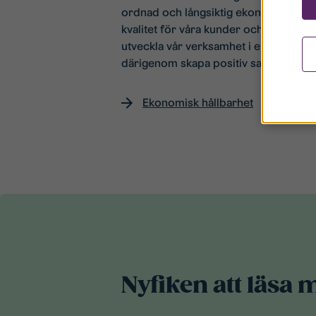
ordnad och långsiktig ekonomi kan vi 
kvalitet för våra kunder och även lägg
utveckla vår verksamhet i en hållbar r
därigenom skapa positiv samhällsnytt
Ekonomisk hållbarhet
Nyfiken att läsa 