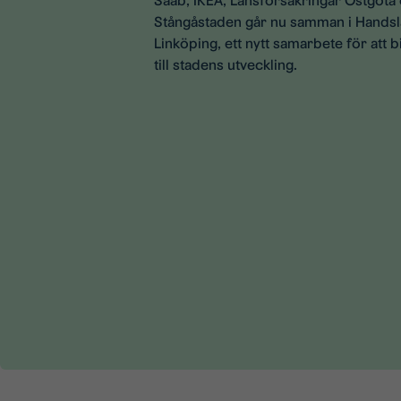
Saab, IKEA, Länsförsäkringar Östgöta
Stångåstaden går nu samman i Hands
Linköping, ett nytt samarbete för att b
till stadens utveckling.