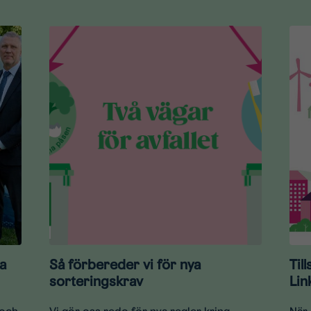
a
Så förbereder vi för nya
Til
sorteringskrav
Lin