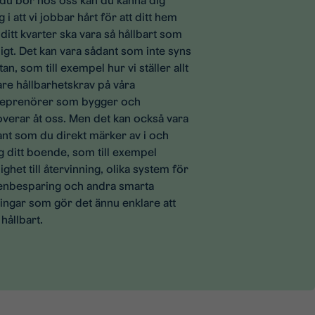
du bor hos oss kan du känna dig
g i att vi jobbar hårt för att ditt hem
ditt kvarter ska vara så hållbart som
igt. Det kan vara sådant som inte syns
tan, som till exempel hur vi ställer allt
are hållbarhetskrav på våra
reprenörer som bygger och
verar åt oss. Men det kan också vara
nt som du direkt märker av i och
g ditt boende, som till exempel
ighet till återvinning, olika system för
tenbesparing och andra smarta
ingar som gör det ännu enklare att
 hållbart.