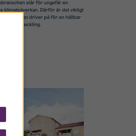
sbranschen står för ungefär en
s klimatpåverkan. Därför är det viktigt
r i branschen driver på för en hållbar
h stadsutveckling.
lbarhet