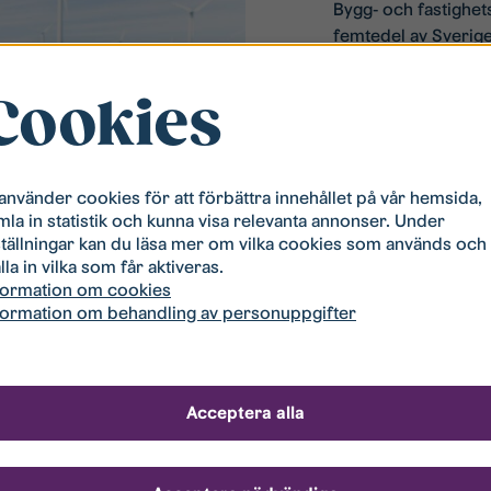
Bygg- och fastighet
femtedel av Sverige
att vi som stor aktö
samhällsbyggnad oc
Cookies
Miljömässig hål
 använder cookies för att förbättra innehållet på vår hemsida,
mla in statistik och kunna visa relevanta annonser. Under
ställningar kan du läsa mer om vilka cookies som används och
lla in vilka som får aktiveras.
formation om cookies
formation om behandling av personuppgifter
arhet
Acceptera alla
inanser, en
ighet. Med en