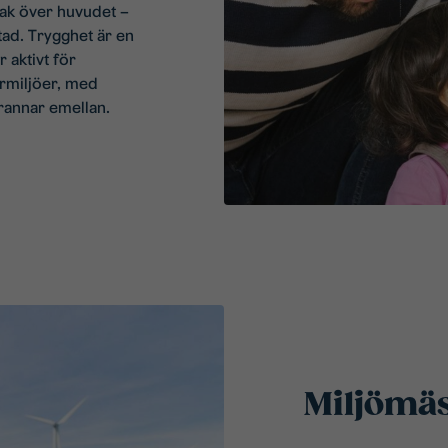
tak över huvudet –
tad. Trygghet är en
r aktivt för
rmiljöer, med
grannar emellan.
Miljömäs