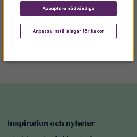
Jobba hos oss
Acceptera nödvändiga
Drivs du av att få göra skillnad, på riktigt? Vill du vara
med och utveckla Linköping till en ännu mer attraktiv
plats att bo, arbeta och leva på?
Anpassa inställningar för kakor
Jobba hos oss
Inspiration och nyheter