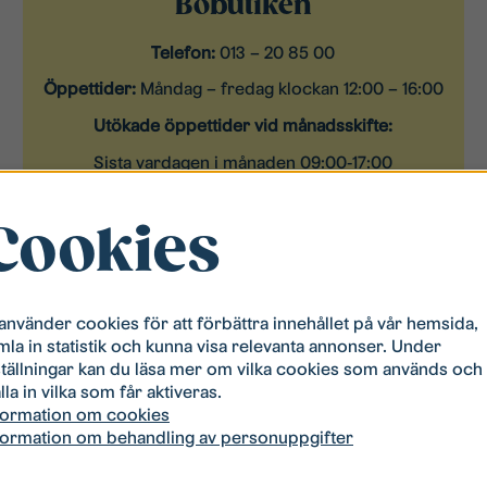
Bobutiken
Telefon:
013 – 20 85 00
Öppettider:
Måndag – fredag klockan 12:00 – 16:00
Utökade öppettider vid månadsskifte:
Sista vardagen i månaden 09:00-17:00
Första vardagen i månaden: 09:00-17:00
Cookies
 använder cookies för att förbättra innehållet på vår hemsida,
mla in statistik och kunna visa relevanta annonser. Under
ställningar kan du läsa mer om vilka cookies som används och
ppettider samt avvikande ö
lla in vilka som får aktiveras.
formation om cookies
formation om behandling av personuppgifter