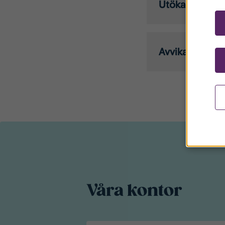
Utökade öppet
Avvikande öpp
Våra kontor