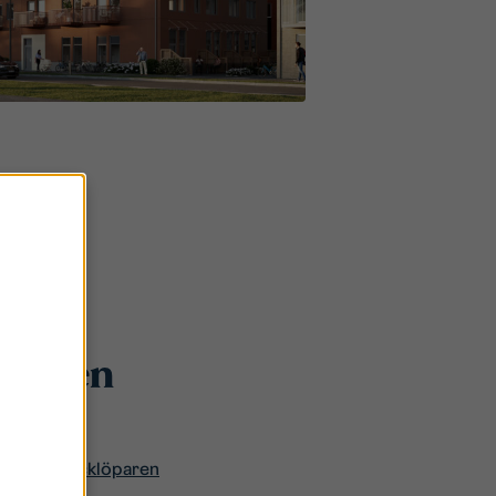
vallen
arteret Häcklöparen