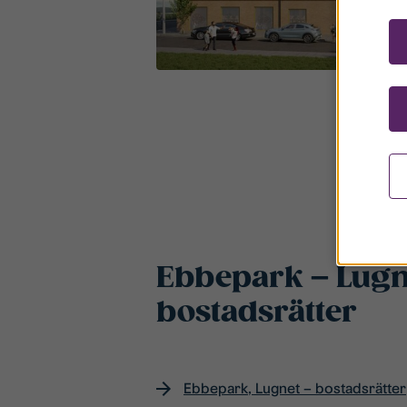
Ebbepark – Lugn
bostadsrätter
Ebbepark, Lugnet – bostadsrätter