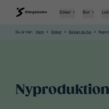
Söker
Bor
Lok
Du är här:
Hem
Söker
Så kan du bo
Nypro
Nyproduktio