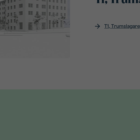
T1, Trum
T1, Trumslagar