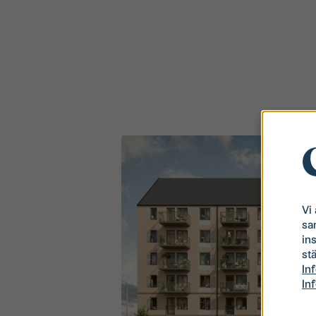
Vi
sa
in
stä
In
In