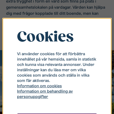
extra trygghet i form en värd som finns på plats i
gemensamhetslokalen på vardagar. Värden kan hjälpa
dig med frågor kopplade till ditt boende, men kan
också anordna aktiviteter och liknande.
Cookies
Vi använder cookies för att förbättra
innehållet på vår hemsida, samla in statistik
och kunna visa relevanta annonser. Under
inställningar kan du läsa mer om vilka
cookies som används och ställa in vilka
som får aktiveras.
Information om cookies
Information om behandling av
personuppgifter