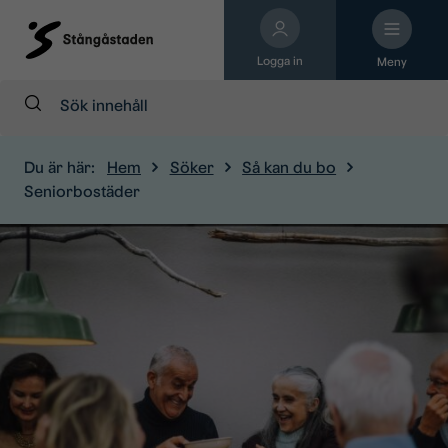
Logga in
Meny
Sök:
Du är här:
Hem
Söker
Så kan du bo
Seniorbostäder