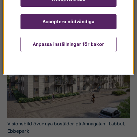
Just nu bygger vi även ett trevåningshus i trä med 46
bostäder i kvarteret Labbet. Bostäderna är mellan 1-4
rum och kök. Uthyrningen startar senare i år och
Acceptera nödvändiga
inflyttning är planerad till våren 2028.
Anpassa inställningar för kakor
Visionsbild över nya bostäder på Annagatan i Labbet,
Ebbepark