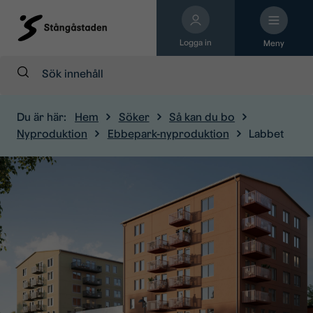
Logga in
Meny
Sök:
Du är här:
Hem
Söker
Så kan du bo
Nyproduktion
Ebbepark-nyproduktion
Labbet