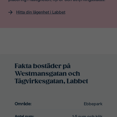
Hitta din lägenhet i Labbet
Fakta bostäder på
Westmansgatan och
Tågvirkesgatan, Labbet
Område:
Ebbepark
Antal rum:
1-5 rum och kök