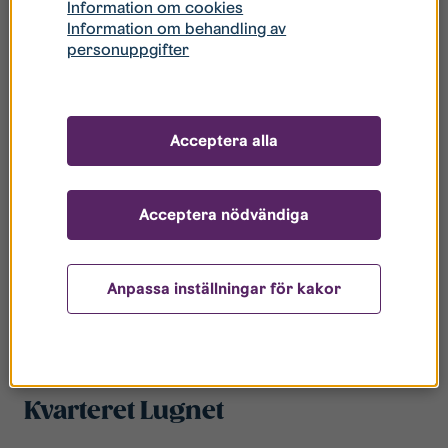
verkar i Ebbepark möjligheter att göra Ebbepark till en
Information om cookies
Information om behandling av
unik del av Linköping.
personuppgifter
Läget
Acceptera alla
Från Ebbepark cyklar du enkelt, vare sig du vill till city,
universitetet eller Mjärdevi Science Park. Flera
busslinjer passerar stadsdelen, och med bil är du
Acceptera nödvändiga
snabbt ute på E4. Skola, förskola och mataffär
kommer att finnas i området. Du har också nära
tillgång till lugnet och grönskan i både Rydsskogen och
Vallaskogen. Och bara en kort promenad från
Anpassa inställningar för kakor
Ebbepark hittar du de genuina miljöerna i Gamla
Linköping.
Kvarteret Lugnet