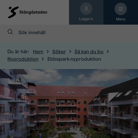
Logga in
Meny
Sök:
Du är här:
Hem
Söker
Så kan du bo
Nyproduktion
Ebbepark-nyproduktion