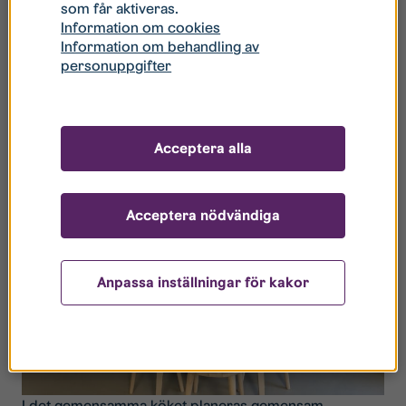
som får aktiveras.
Information om cookies
Orangeriet kommer fyllas med växter och möbler när
Information om behandling av
våren kommer
personuppgifter
Acceptera alla
Acceptera nödvändiga
Anpassa inställningar för kakor
I det gemensamma köket planeras gemensam