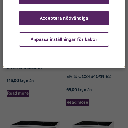
Acceptera nödvändiga
Anpassa inställningar för kakor
Induktionsspis
CIS5623XN
Glaskeramikspis
CCS4640XN
Elvita CIS5623XN
Elvita CCS4640XN-E2
145,00
kr
/ mån
68,00
kr
/ mån
Read more
Read more