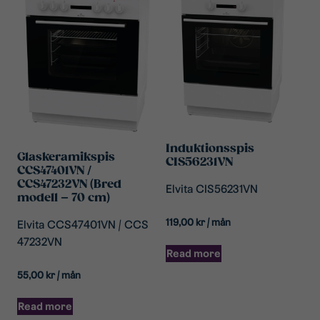
Induktionsspis
Glaskeramikspis
CIS56231VN
CCS47401VN /
CCS47232VN (Bred
Elvita CIS56231VN
modell – 70 cm)
119,00
kr
/ mån
Elvita CCS47401VN / CCS
47232VN
Read more
55,00
kr
/ mån
Read more