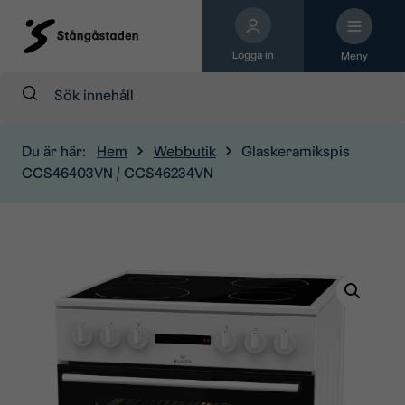
Logga in
Meny
Sök:
Du är här:
Hem
Webbutik
Glaskeramikspis
CCS46403VN / CCS46234VN