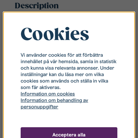
Description
Elvita CCS46403VN / CCS46234VN är
en
modern spis med keramisk häll som
Cookies
kombinerar snabb uppvärmning, effektiv
energiförbrukning och praktiska funktioner
som gör matlagningen enklare och roligare.
Vi använder cookies för att förbättra
Med funktioner som varmluft, Pizza crisp och
innehållet på vår hemsida, samla in statistik
enkel rengöring med ånga är denna spis perfekt
och kunna visa relevanta annonser. Under
för dig som vill ha smarta lösningar i köket.
inställningar kan du läsa mer om vilka
cookies som används och ställa in vilka
som får aktiveras.
Information om cookies
Information om behandling av
personuppgifter
Related products
Acceptera alla