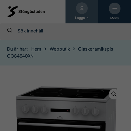
Logga in
Meny
Sök:
Du är här:
Hem
Webbutik
Glaskeramikspis
CCS4640XN