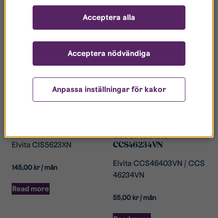
Acceptera alla
Acceptera nödvändiga
Anpassa inställningar för kakor
Induktionsspis
Glaskeramikspis
CIS5623XN
CCS46403VN /
Elvita CIS5623XN
CCS46234VN
Elvita CCS46403VN / CCS
145,00
kr
/ mån
46234VN
Read more
55,00
kr
/ mån