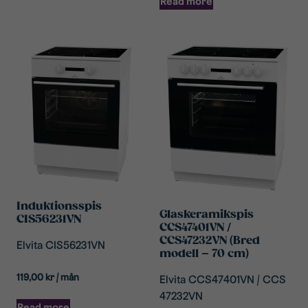
Read more
Induktionsspis
Glaskeramikspis
CIS56231VN
CCS47401VN /
CCS47232VN (Bred
Elvita CIS56231VN
modell – 70 cm)
119,00
kr
/ mån
Elvita CCS47401VN / CCS
47232VN
Read more