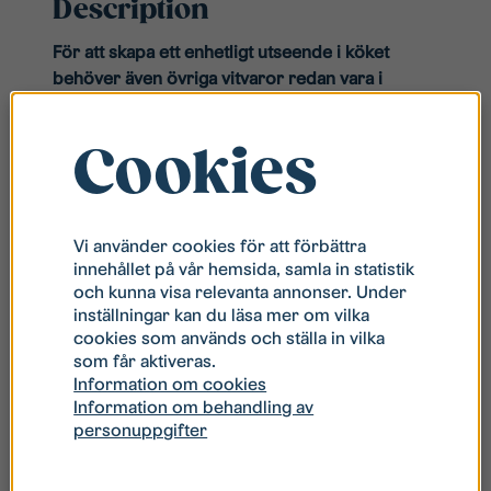
Description
För att skapa ett enhetligt utseende i köket
behöver även övriga vitvaror redan vara i
rostfritt utförande.
Elvita CCS4640XN är en
modern spis med
Cookies
keramisk häll som kombinerar snabb
uppvärmning, effektiv energiförbrukning och
praktiska funktioner som gör matlagningen
enklare och roligare. Med funktioner som
Vi använder cookies för att förbättra
innehållet på vår hemsida, samla in statistik
varmluft, Pizza crisp och enkel rengöring med
och kunna visa relevanta annonser. Under
ånga är denna spis perfekt för dig som vill ha
inställningar kan du läsa mer om vilka
smarta lösningar i köket.
cookies som används och ställa in vilka
som får aktiveras.
Information om cookies
Information om behandling av
personuppgifter
Related products