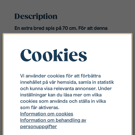
Description
En extra bred spis på 70 cm. För att denna
modell ska kunna installeras behöver din
nuvarande spis ha samma bredd. På så sätt
Cookies
passar den nya spisen i det befintliga utrymmet
utan att köksinredningen behöver anpassas
eller byggas om.
Elvita CCS47401VN / CCS47232VN är en
modern
Vi använder cookies för att förbättra
spis med keramisk häll som kombinerar snabb
innehållet på vår hemsida, samla in statistik
uppvärmning, effektiv energiförbrukning och
och kunna visa relevanta annonser. Under
praktiska funktioner som gör matlagningen
inställningar kan du läsa mer om vilka
enklare och roligare. Med funktioner som
cookies som används och ställa in vilka
som får aktiveras.
varmluft, pizza-funktion och enkel rengöring
Information om cookies
med ånga (WaterClean) är denna spis perfekt
Information om behandling av
för dig som vill ha smarta lösningar i köket.
personuppgifter