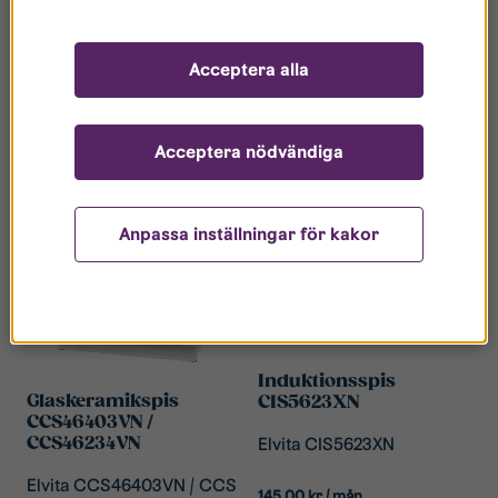
Acceptera alla
Related products
Acceptera nödvändiga
Anpassa inställningar för kakor
Induktionsspis
Glaskeramikspis
CIS5623XN
CCS46403VN /
Elvita CIS5623XN
CCS46234VN
Elvita CCS46403VN / CCS
145,00
kr
/ mån