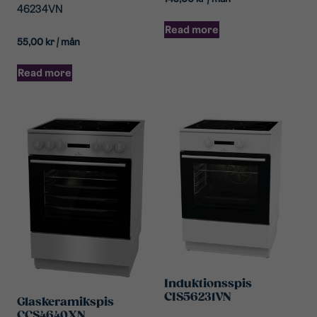
46234VN
Read more
55,00
kr
/ mån
Read more
Induktionsspis
CIS56231VN
Glaskeramikspis
CCS4640XN