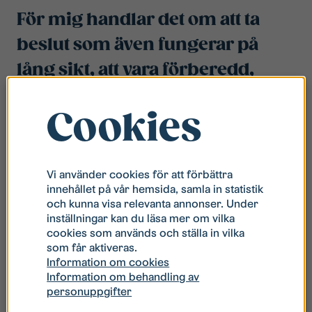
För mig handlar det om att ta
beslut som även fungerar på
lång sikt, att vara förberedd,
öppen för omvärlden och våga
Cookies
testa nya saker för att utvecklas
och förbättras.
Axel om vad Stångåstadens vision “Ett
Vi använder cookies för att förbättra
innehållet på vår hemsida, samla in statistik
steg före” betyder för honom.
och kunna visa relevanta annonser. Under
inställningar kan du läsa mer om vilka
Axel menar att man på Stångåstaden verkligen har
cookies som används och ställa in vilka
möjlighet att göra skillnad för hyresgästerna. Men
som får aktiveras.
Information om cookies
också för sig själv som anställd.
Information om behandling av
personuppgifter
– För mig som är intresserad av så mycket i
branschen, till exempel hållbarhet, biologisk mångfald