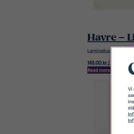
Havre – L
Laminatlucka
143,00
kr
/ mån
Read more
Vi
sa
in
stä
In
In