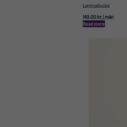
Laminatlucka
143,00
kr
/ mån
Read more