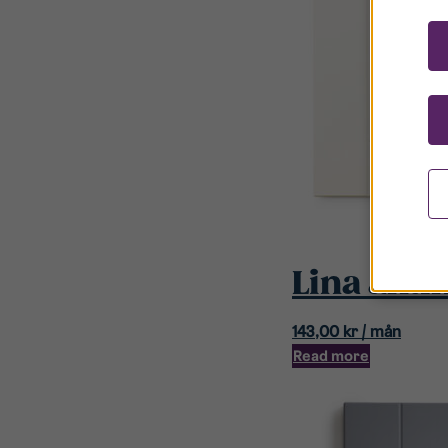
Lina anti
143,00
kr
/ mån
Read more