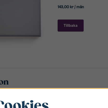
143,00
kr
/ mån
Tillbaka
ion
ucka. Luckan tillverkas i 16mm tjock MDF som ger mycket hög fin
Cookies
 ut