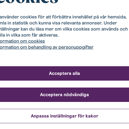
 använder cookies för att förbättra innehållet på vår hemsida,
mla in statistik och kunna visa relevanta annonser. Under
ställningar kan du läsa mer om vilka cookies som används och
roducts
lla in vilka som får aktiveras.
formation om cookies
formation om behandling av personuppgifter
Acceptera alla
Acceptera nödvändiga
Nellie Åskgrå –
Anpassa inställningar för kakor
Modexa
Nellie Pärlgrå –
S