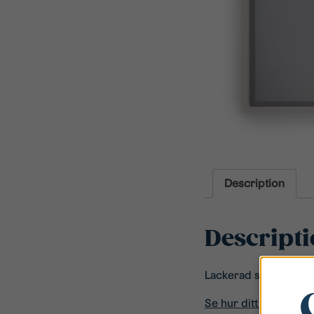
Description
Descript
​Lackerad spårfräst l
Se hur ditt kök kan se