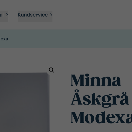
al
Kundservice
dexa
Minna
Åskgrå 
Modex