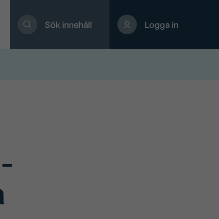
Sök innehåll
Logga in
-
a