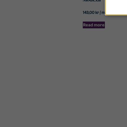
Modexa
143,00
kr
/ mån
Read more