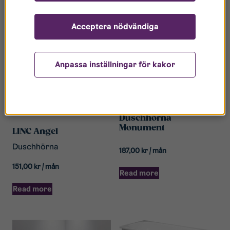
Acceptera nödvändiga
Anpassa inställningar för kakor
Duschhörna
Monument
LINC Angel
Duschhörna
187,00
kr
/ mån
151,00
kr
/ mån
Read more
Read more