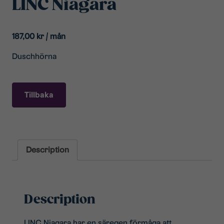
LINC Niagara
187,00
kr
/ mån
Duschhörna
Tillbaka
Description
Description
LINC Niagara har en säregen förmåga att