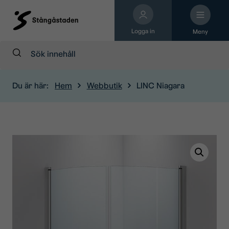
Logga in
Meny
Sök:
Du är här:
Hem
Webbutik
LINC Niagara