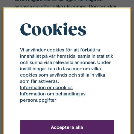
anpassa sig efter olika utrymmen. Dörrarna kan
vikas in mot väggen, och om du beställer olika
mått på respektive dörr kan de monteras
Cookies
antingen till vänster eller höger, eller
asymmetriskt. Det gör det möjligt för dig att
installera exempelvis en dusch som är 90 x 90
cm, trots att du kanske har ett fönster bara 60
Vi använder cookies för att förbättra
innehållet på vår hemsida, samla in statistik
cm från själva hörnet.
och kunna visa relevanta annonser. Under
Finns i storlekarna 70,80 och 90 cm.
inställningar kan du läsa mer om vilka
cookies som används och ställa in vilka
som får aktiveras.
Information om cookies
Information om behandling av
personuppgifter
Related products
Acceptera alla