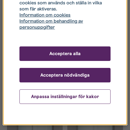
cookies som används och ställa in vilka
som får aktiveras.
Information om cookies
Information om behandling av
personuppgifter
Acceptera alla
Duschhörna
Monument
LINC Angel Flex
Duschhörna
Acceptera nödvändiga
187,00
kr
/ mån
187,00
kr
/ mån
Read more
Anpassa inställningar för kakor
Read more