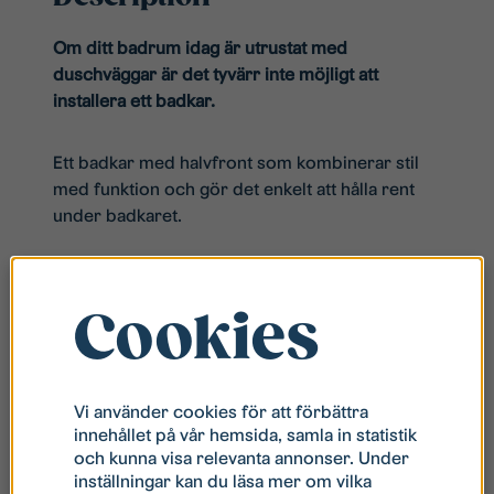
Om ditt badrum idag är utrustat med
duschväggar är det tyvärr inte möjligt att
installera ett badkar.
Ett badkar med halvfront som kombinerar stil
med funktion och gör det enkelt att hålla rent
under badkaret.
Cookies
Related products
Vi använder cookies för att förbättra
innehållet på vår hemsida, samla in statistik
och kunna visa relevanta annonser. Under
inställningar kan du läsa mer om vilka