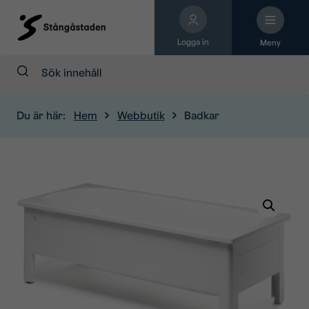
Logga in
Meny
Sök:
Du är här:
Hem
Webbutik
Badkar