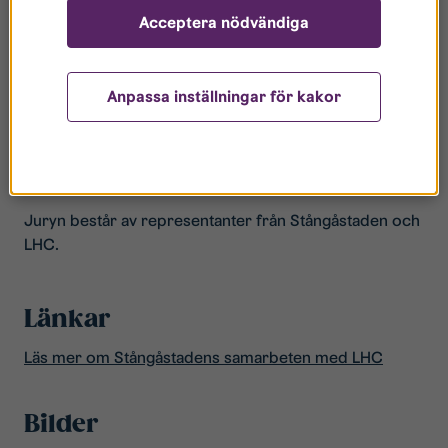
klubbteknik i flera år. Jonathan har snabbt utvecklat en
Acceptera nödvändiga
god spelförståelse och han har en envishet och
nyfikenhet som kan ta honom långt. Han har alltid ett
leende på läpparna och han är en omtyckt lagkamrat.
Anpassa inställningar för kakor
Med sin goda kamratskap och sitt driv för hockey är
Jonathan en värdig vinnare av Stångåstadens
hockeystipendium 2021.
Juryn består av representanter från Stångåstaden och
LHC.
Länkar
Läs mer om Stångåstadens samarbeten med LHC
Bilder