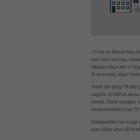
-Vi ser en fortsatt hög e
har i stort sett inga vaka
dämpas något när vi bygge
få en bostad, säger Fred
Totalt står drygt 78 000
ungefär 20 000 av dessa a
bostad. Totalt omsattes 
Studentbostäder) har 70 
Stångåstaden har byggt m
utan bidrar även till flyt