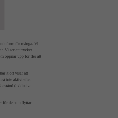
boendeform för många. Vi
r. Vi ser att trycket
om öppnar upp för fler att
r gjort visar att
å inte aktivt efter
sbestånd (exklusive
 för de som flyttar in