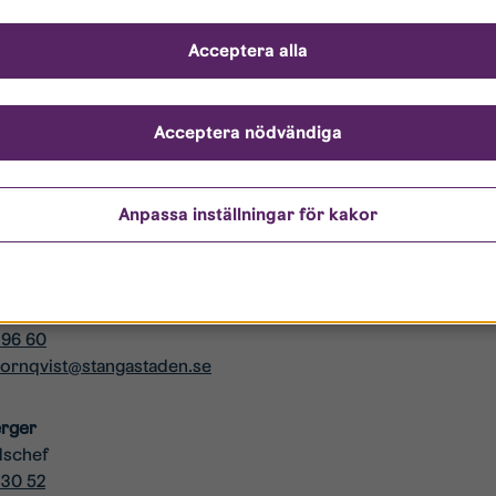
r i kön önskar en 1:a eller 2:a.
 år.
Acceptera alla
 lägenhet skapar en flyttkedja som i snitt frigör två nya bostäder.
ens totala bostadsbestånd (exklusive Studentbostäder) har en snitthyra
Acceptera nödvändiga
Anpassa inställningar för kakor
r
Törnqvist
 96 60
.tornqvist@stangastaden.se
erger
dschef
 30 52