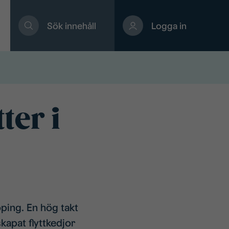
Sök innehåll
Logga in
ter i
ping. En hög takt
apat flyttkedjor