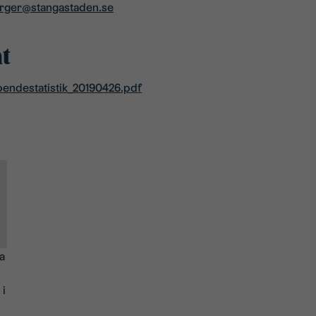
erger@stangastaden.se
t
ndestatistik_20190426.pdf
a
 i