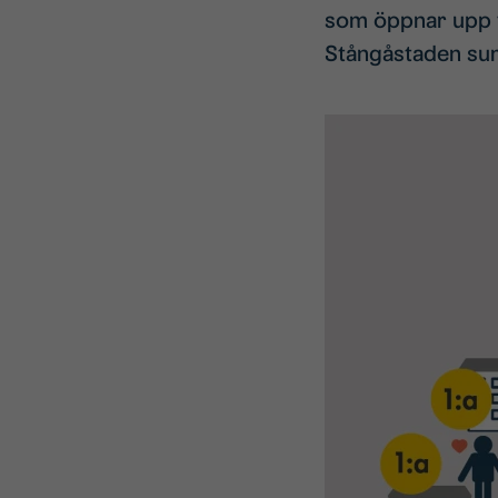
som öppnar upp fö
Stångåstaden sum