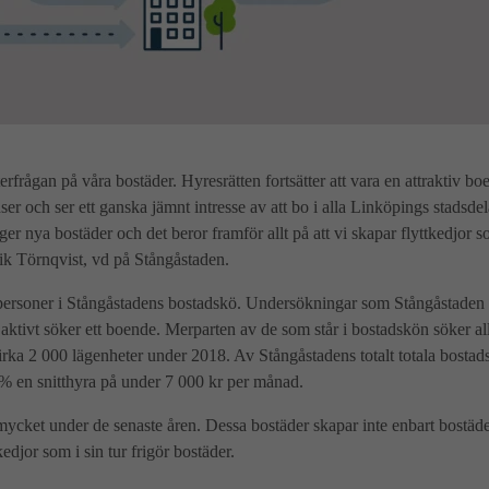
fterfrågan på våra bostäder. Hyresrätten fortsätter att vara en attraktiv 
nser och ser ett ganska jämnt intresse av att bo i alla Linköpings stadsdela
r nya bostäder och det beror framför allt på att vi skapar flyttkedjor s
rik Törnqvist, vd på Stångåstaden.
 personer i Stångåstadens bostadskö. Undersökningar som Stångåstaden ha
ktivt söker ett boende. Merparten av de som står i bostadskön söker allts
cirka 2 000 lägenheter under 2018. Av Stångåstadens totalt totala bostad
% en snitthyra på under 7 000 kr per månad.
ycket under de senaste åren. Dessa bostäder skapar inte enbart bostäder
tkedjor som i sin tur frigör bostäder.