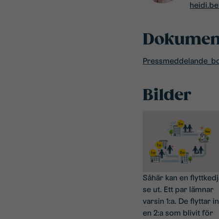
heidi.b
Dokumen
Pressmeddelande_boe
Bilder
Såhär kan en flyttkedj
se ut. Ett par lämnar
varsin 1:a. De flyttar in
en 2:a som blivit för