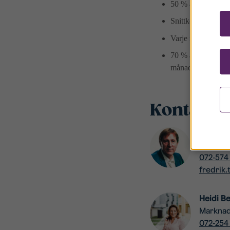
50 % av de som stå
Snittkötiden är 7,5
Varje nyproducerad
70 % av Stångåstad
månad.
Kontakte
Fredrik 
VD
072-574
fredrik
Heidi B
Markna
072-254