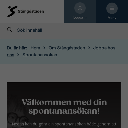
Logga in
Meny
Sök:
Du är här:
Hem
Om Stångåstaden
Jobba hos
oss
Spontanansökan