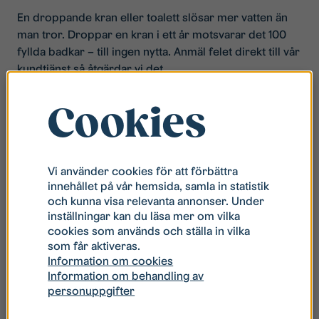
En droppande kran eller toalett slösar mer vatten än
man tror. Droppar en kran i ett år motsvarar det 100
fyllda badkar – till ingen nytta. Anmäl felet direkt till vår
kundtjänst så åtgärdar vi det.
Cookies
Vi använder cookies för att förbättra
innehållet på vår hemsida, samla in statistik
och kunna visa relevanta annonser. Under
inställningar kan du läsa mer om vilka
cookies som används och ställa in vilka
som får aktiveras.
Information om cookies
Information om behandling av
personuppgifter