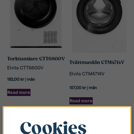
Torktumlare CTT6800V
Tvättmaskin CTM4714V
Elvita CTT6800V
Elvita CTM4714V
182,00
kr
/ mån
157,00
kr
/ mån
Read more
Read more
Cookies