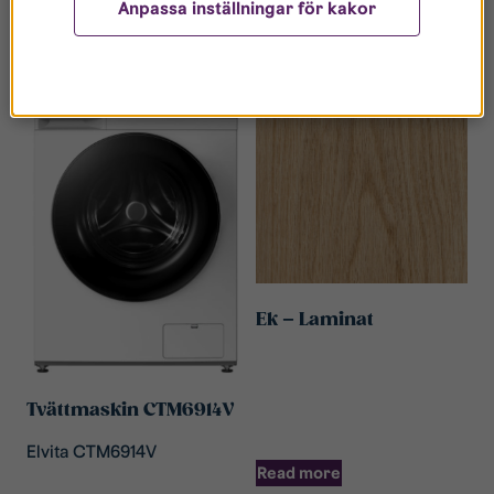
Read more
Anpassa inställningar för kakor
Ek – Laminat
Tvättmaskin CTM6914V
Elvita CTM6914V
Read more