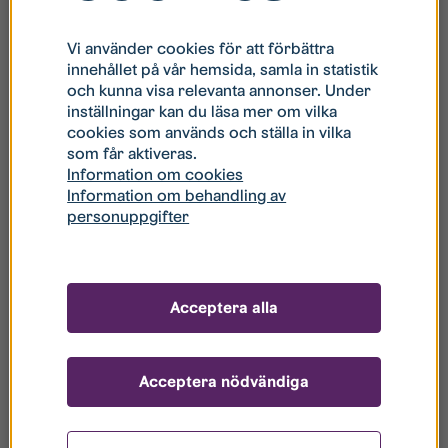
Vi använder cookies för att förbättra
innehållet på vår hemsida, samla in statistik
och kunna visa relevanta annonser. Under
inställningar kan du läsa mer om vilka
cookies som används och ställa in vilka
som får aktiveras.
Information om cookies
Information om behandling av
personuppgifter
Kombinerad tvätt/tork
CTC6107V
Elvita CTC6107V
Acceptera alla
Toppmatad
tvättmaskin CTM5713V
242,00
kr
/ mån
Elvita CTM5713V
Acceptera nödvändiga
Read more
175,00
kr
/ mån