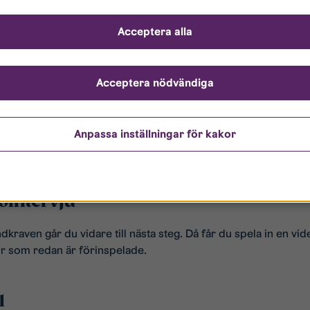
Acceptera alla
 det till:
Acceptera nödvändiga
ökan
Anpassa inställningar för kakor
a på några enkla frågor. Det kan vara frågor där du väljer ett e
eointervju
kraven går du vidare till nästa steg. Då får du spela in en vid
or som redan är förinspelade.
l