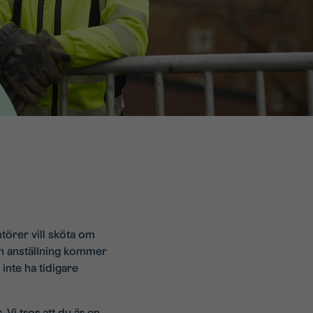
törer vill sköta om
in anställning kommer
inte ha tidigare
Vi tror att du är en