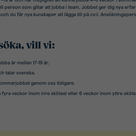
ll person som gillar att jobba i team. Jobbet ger dig nya erfa
r och du får nya kunskaper att lägga till på cv:t. Ansökningspe
.
öka, vill vi:
obba är mellan 17-19 år.
ch talar svenska.
 sommarjobbat genom oss tidigare.
 fyra veckor inom inre skötsel eller 6 veckor inom yttre sköts