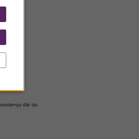
ller flera
eointervju där du