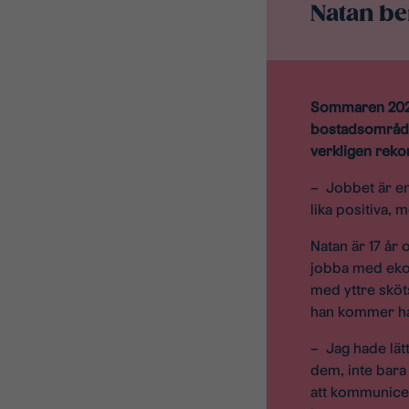
Natan be
Sommaren 2023
bostadsområden
verkligen reko
– Jobbet är en
lika positiva, 
Natan är 17 år
jobba med ekon
med yttre sköt
han kommer ha 
– Jag hade lät
dem, inte bara
att kommunicer