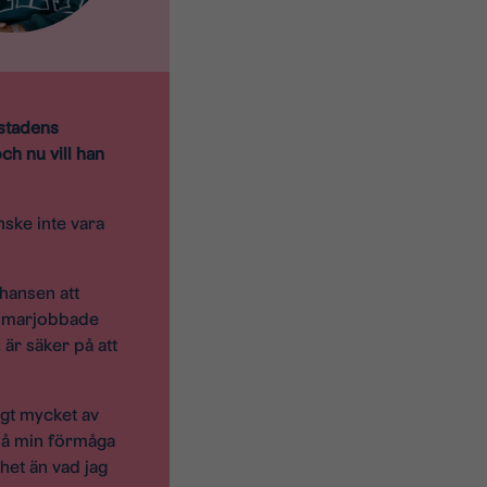
stadens
h nu vill han
ske inte vara
chansen att
ommarjobbade
är säker på att
igt mycket av
 på min förmåga
het än vad jag