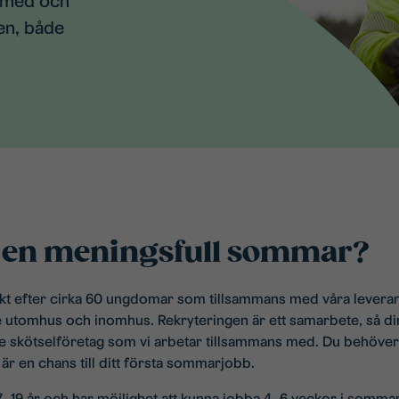
a med och
en, både
a en meningsfull sommar?
akt efter cirka 60 ungdomar som tillsammans med våra leveran
de utomhus och inomhus. Rekryteringen är ett samarbete, så d
de skötselföretag som vi arbetar tillsammans med. Du behöver 
 är en chans till ditt första sommarjobb.
7–19 år och har möjlighet att kunna jobba 4–6 veckor i sommar. 