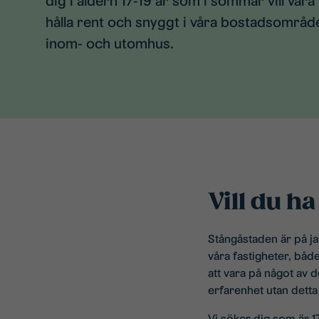
dig i åldern 17-19 år som i sommar vill var
hålla rent och snyggt i våra bostadsområd
inom- och utomhus.
Vill du h
Stångåstaden är på j
våra fastigheter, bå
att vara på något av 
erfarenhet utan detta
Vi söker dig som är 1