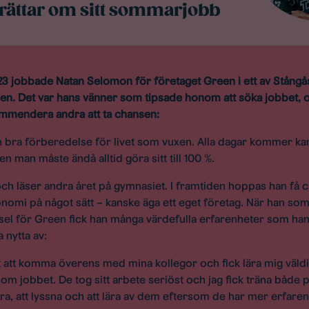
rättar om sitt sommarjobb
 jobbade Natan Selomon för företaget Green i ett av Stångå
. Det var hans vänner som tipsade honom att söka jobbet, oc
mmendera andra att ta chansen:
 bra förberedelse för livet som vuxen. Alla dagar kommer kan
men man måste ändå alltid göra sitt till 100 %.
 och läser andra året på gymnasiet. I framtiden hoppas han få 
omi på något sätt – kanske äga ett eget företag. När han s
sel för Green fick han många värdefulla erfarenheter som han 
nytta av:
t att komma överens med mina kollegor och fick lära mig väld
 om jobbet. De tog sitt arbete seriöst och jag fick träna både
a, att lyssna och att lära av dem eftersom de har mer erfaren