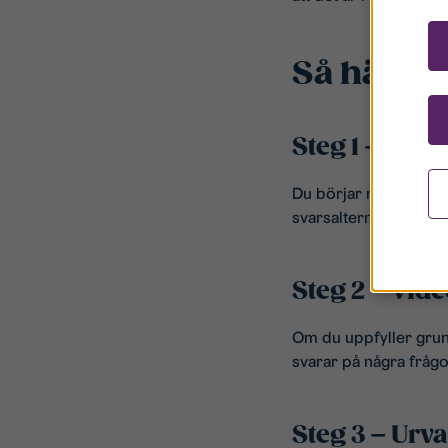
Så här går
Steg 1 – Ans
Du börjar med att svar
svarsalternativ.
Steg 2 – Vid
Om du uppfyller grund
svarar på några fråg
Steg 3 – Urva