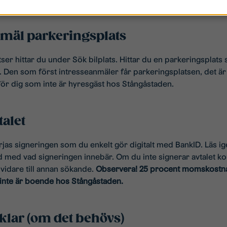
nmäl parkeringsplats
ser hittar du under Sök bilplats. Hittar du en parkeringsplats 
 Den som först intresseanmäler får parkeringsplatsen, det är al
för dig som inte är hyresgäst hos Stångåstaden.
talet
rjas signeringen som du enkelt gör digitalt med BankID. Läs i
ådd med vad signeringen innebär. Om du inte signerar avtalet 
vidare till annan sökande.
Observera! 25 procent momskostna
inte är boende hos Stångåstaden.
klar (om det behövs)