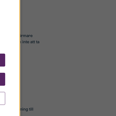
 med motorvärmare
, och glöm inte att ta
 är
 en inloggning till