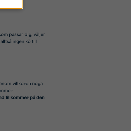
som passar dig, väljer
ltså ingen kö till
genom villkoren noga
kommer
d tillkommer på den