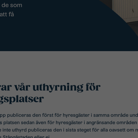
n de som
tt få
ar vår uthyrning för
gsplatser
 upp publiceras den först för hyresgäster i samma område un
as platsen sedan även för hyresgäster i angränsande områden i
 inte uthyrd publiceras den i sista steget för alla oavsett om 
 Stångåstaden eller ej.