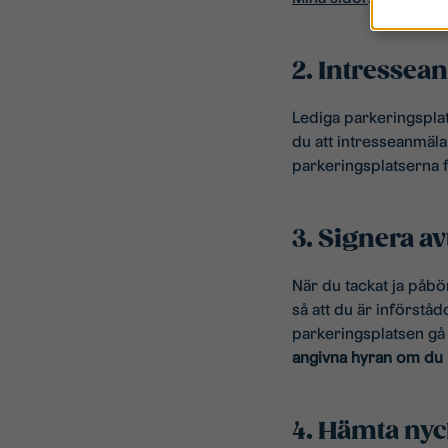
2. Intressea
Lediga parkeringsplat
du att intresseanmäla.
parkeringsplatserna 
3. Signera av
När du tackat ja påbö
så att du är införst
parkeringsplatsen gå 
angivna hyran om du 
4. Hämta nyc