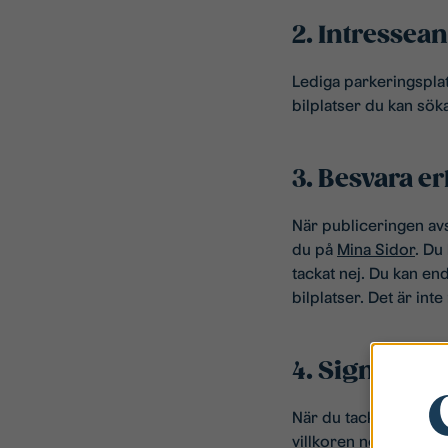
2. Intressea
Lediga parkeringspla
bilplatser du kan söka
3. Besvara e
När publiceringen avs
du på
Mina Sidor
. Du
tackat nej. Du kan en
bilplatser. Det är int
4. Signera av
När du tackat ja får d
villkoren noga så du 