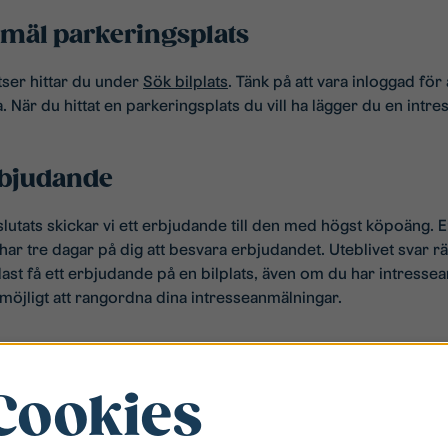
nmäl parkeringsplats
tser hittar du under
Sök bilplats
. Tänk på att vara inloggad för 
. När du hittat en parkeringsplats du vill ha lägger du en intr
rbjudande
lutats skickar vi ett erbjudande till den med högst köpoäng.
 har tre dagar på dig att besvara erbjudandet. Uteblivet svar r
dast få ett erbjudande på en bilplats, även om du har intressea
e möjligt att rangordna dina intresseanmälningar.
talet
Cookies
u direkt signera avtalet, vilket du enkelt gör digitalt med Bank
är införstådd vad signeringen innebär. Om du inte signerar a