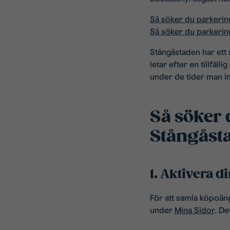
Så söker du parkeri
Så söker du parkerin
Stångåstaden har et
letar efter en tillfä
under de tider man int
Så söker
Stångåst
1. Aktivera d
För att samla köpoäng
under
Mina Sidor
. De