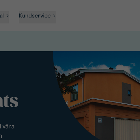
al
Kundservice
ts
l våra
m