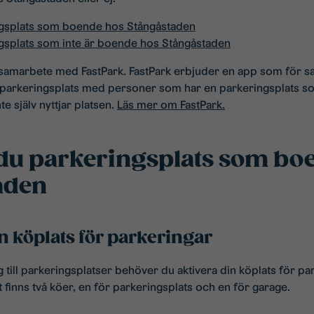
ngsplats som boende hos Stångåstaden
gsplats som inte är boende hos Stångåstaden
t samarbete med FastPark. FastPark erbjuder en app som för
llig parkeringsplats med personer som har en parkeringsplats so
e själv nyttjar platsen.
Läs mer om FastPark.
 du parkeringsplats som bo
aden
in köplats för parkeringar
 till parkeringsplatser behöver du aktivera din köplats för p
t finns två köer, en för parkeringsplats och en för garage.