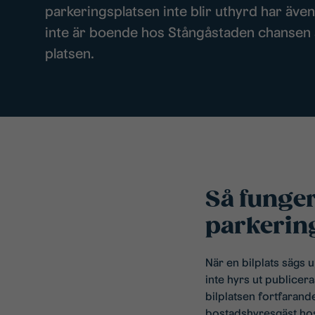
parkeringsplatsen inte blir uthyrd har äve
inte är boende hos Stångåstaden chansen a
platsen.
Så funger
parkerin
När en bilplats sägs
inte hyrs ut publicer
bilplatsen fortfarande
bostadshyresgäst hos