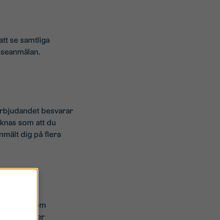
att se samtliga
esseanmälan.
 Erbjudandet besvarar
äknas som att du
nmält dig på flera
ID. Läs igenom
vtalet kommer