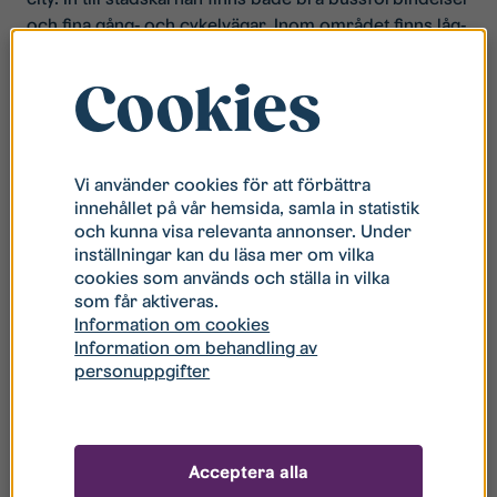
och fina gång- och cykelvägar. Inom området finns låg-
och mellanstadieskola, lekplatser och Vidingsjö kyrka.
I det här familjära området kan Stångåstaden erbjuda
Cookies
lägenheter i varierande storlek och planlösning, från 2
rum och kokvrå upp till 4 rum och kök. I närheten av
Tinnerbäcken finns enplanshus med uteplatser.
Vi använder cookies för att förbättra
innehållet på vår hemsida, samla in statistik
och kunna visa relevanta annonser. Under
inställningar kan du läsa mer om vilka
cookies som används och ställa in vilka
som får aktiveras.
Information om cookies
Information om behandling av
personuppgifter
Acceptera alla