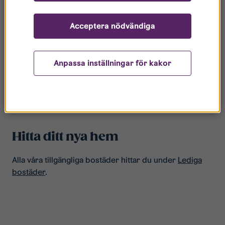
Acceptera nödvändiga
I Vidingsjö har du nära till:
Anpassa inställningar för kakor
Motionscentrum
Matbutik
Vidingsjöskolan
Hitta ditt nya hem
Alla våra tillgängliga bostäder hittar du under
Lediga
bostäder
.