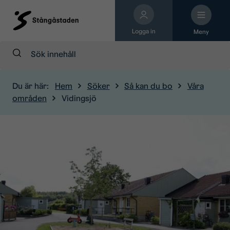
Logga in
Meny
Sök:
Du är här:
Hem
Söker
Så kan du bo
Våra
områden
Vidingsjö