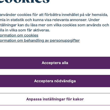
 använder cookies för att förbättra innehållet på vår hemsida,
mla in statistik och kunna visa relevanta annonser. Under
ställningar kan du läsa mer om vilka cookies som används och
lla in vilka som får aktiveras.
formation om cookies
formation om behandling av personuppgifter
ket attraktivt läge i nära anslutning till universitetet och på cy
ch city. Här är kollektivtrafiken väl utbyggd, en förskola ska b
a och äldreboende.
Acceptera alla
aden har du nära till:
Acceptera nödvändiga
e Park
Anpassa inställningar för kakor
rsitet​