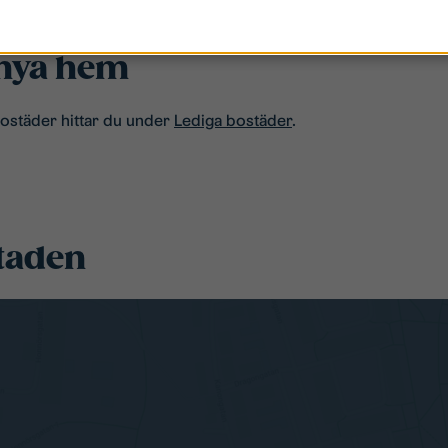
t nya hem
 bostäder hittar du under
Lediga bostäder
.
staden