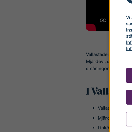
Vi
sa
in
stä
In
In
Vallastaden har ett myc
Mjärdevi, sjukhuset o
småningom även skol
​I Vallast
Vallaskogen
Mjärdevi Scienc
Linköpings Unive