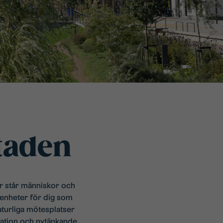
taden
är står människor och
enheter för dig som
aturliga mötesplatser
riation och nytänkande