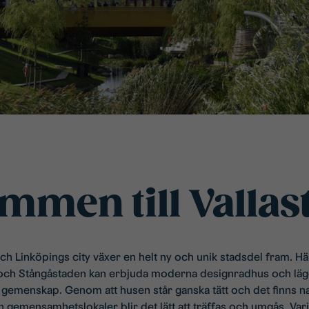
mmen till Vallas
och Linköpings city växer en helt ny och unik stadsdel fram. H
 och Stångåstaden kan erbjuda moderna designradhus och läg
 gemenskap. Genom att husen står ganska tätt och det finns n
 gemensamhetslokaler blir det lätt att träffas och umgås. Va