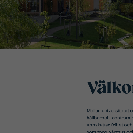
Välko
Mellan universitetet 
hållbarhet i centrum
uppskattar frihet och
som torg, växthus och