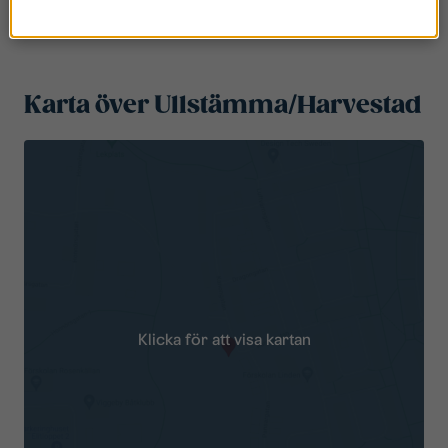
Karta över Ullstämma/Harvestad
Klicka för att visa kartan