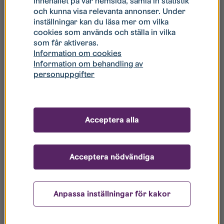
innehållet på vår hemsida, samla in statistik
och kunna visa relevanta annonser. Under
Ett perfekt boende för dig som vill bo på landet – men
inställningar kan du läsa mer om vilka
nära stan.​
cookies som används och ställa in vilka
som får aktiveras.
Information om cookies
I Ullstämma/Harvestad har du
Information om behandling av
nära till:
personuppgifter
Blästadsskolan
Ekholmens Centrum
Acceptera alla
Eklandskapet
Acceptera nödvändiga
Hitta ditt nya hem
Anpassa inställningar för kakor
Alla våra tillgängliga bostäder hittar du under
Lediga
bostäder
.