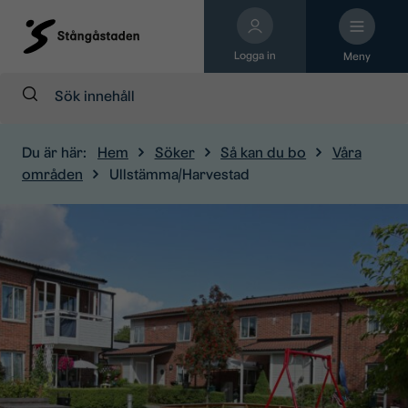
Logga in
Meny
Sök:
Du är här:
Hem
Söker
Så kan du bo
Våra
områden
Ullstämma/Harvestad