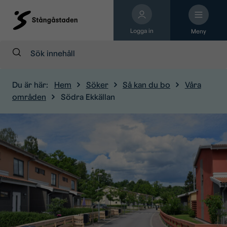
Logga in
Meny
Sök:
Du är här:
Hem
Söker
Så kan du bo
Våra
områden
Södra Ekkällan