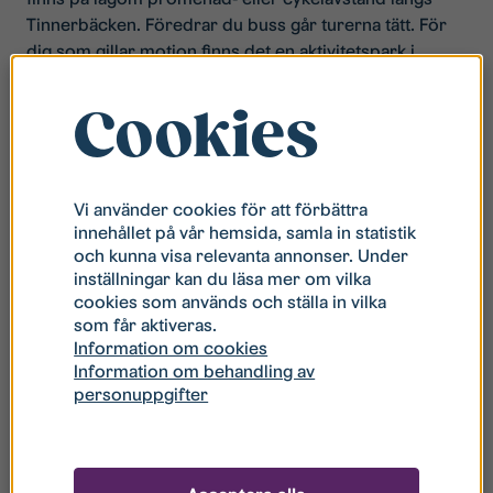
Tinnerbäcken. Föredrar du buss går turerna tätt. För
dig som gillar motion finns det en aktivitetspark i
närheten, med bland annat planer för basket och
fotboll.
Cookies
I Södra Ekkällan har du nära till:​
Vi använder cookies för att förbättra
innehållet på vår hemsida, samla in statistik
Universitetssjukhuset
och kunna visa relevanta annonser. Under
inställningar kan du läsa mer om vilka
Tinnerbäcken
cookies som används och ställa in vilka
Förskola och skola
som får aktiveras.
Information om cookies
Information om behandling av
personuppgifter
Hitta ditt nya hem
Alla våra tillgängliga bostäder hittar du under
Lediga
bostäder
.