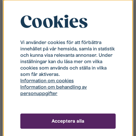
Cookies
Vi använder cookies för att förbättra
innehållet på vår hemsida, samla in statistik
och kunna visa relevanta annonser. Under
inställningar kan du läsa mer om vilka
cookies som används och ställa in vilka
som får aktiveras.
Information om cookies
Information om behandling av
Bostäderna på 1 till 5 rum och kök i två- och
personuppgifter
trevåningshus ligger i anslutning till Ryds centrum.
Flera dag- och fritidshem, skolor för årskurs 1-6,
barnavårdscentral, bibliotek och fritidsgård finns bara
minuter bort.
Acceptera alla