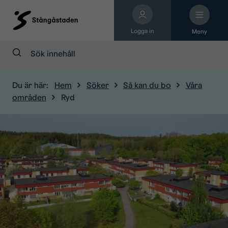
Logga in
Meny
Sök:
Du är här:
Hem
Söker
Så kan du bo
Våra
områden
Ryd