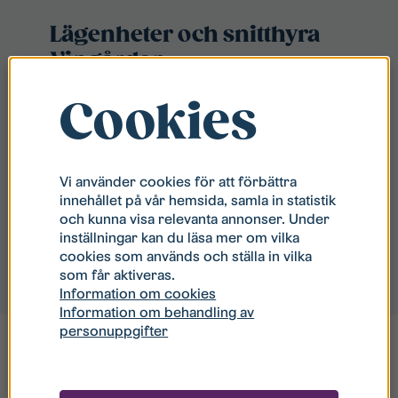
Lägenheter och snitthyra
Vingården
Cookies
2:or (45 kvm)
8 116 kr/mån
3:or (70-92
12 513 kr/mån
Vi använder cookies för att förbättra
innehållet på vår hemsida, samla in statistik
kvm)
och kunna visa relevanta annonser. Under
inställningar kan du läsa mer om vilka
4:or (98-122
14 366 kr/mån
cookies som används och ställa in vilka
kvm)
som får aktiveras.
Information om cookies
Information om behandling av
personuppgifter