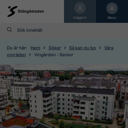
Logga in
Meny
Sök:
Du är här:
Hem
Söker
Så kan du bo
Våra
områden
Vingården - Senior