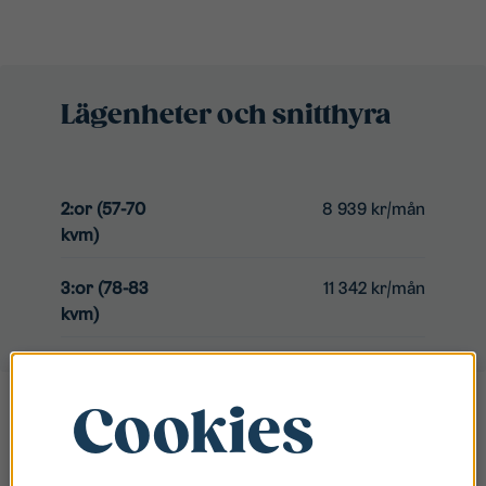
Lägenheter och snitthyra
2:or (57-70
8 939 kr/mån
kvm)
3:or (78-83
11 342 kr/mån
kvm)
Cookies