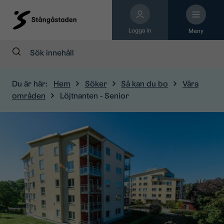
Logga in
Meny
Sök:
Du är här:
Hem
Söker
Så kan du bo
Våra
områden
Löjtnanten - Senior