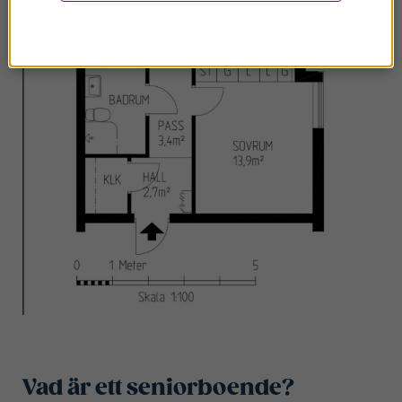
Vad är ett seniorboende?