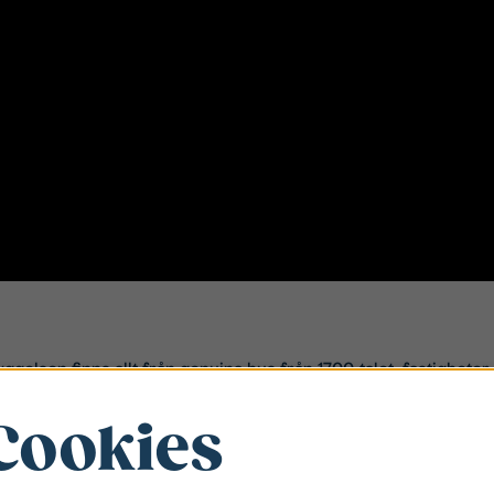
gelsen finns allt från genuina hus från 1700-talet, fastigheter
å hus som är byggda under 1990-talet. Stångåstaden har lägenhe
 Med närhet till Domkyrka och livliga torg finner du också hus 
Cookies
r du lugnet mitt i stan!