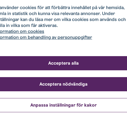
 använder cookies för att förbättra innehållet på vår hemsida,
den har du nära till:
mla in statistik och kunna visa relevanta annonser. Under
ställningar kan du läsa mer om vilka cookies som används och
lla in vilka som får aktiveras.
khus
formation om cookies
formation om behandling av personuppgifter
Acceptera alla
t nya hem
Acceptera nödvändiga
 bostäder hittar du under
Lediga bostäder
.
Anpassa inställningar för kakor