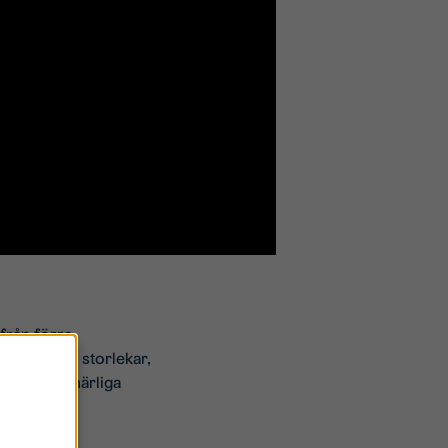
 från förra
ter i alla storlekar,
med gröna, härliga