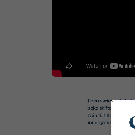
I den varierande bebyg
sekelskiftet men ocks
från 18 till 268 kvm.
innergårdar. Här finne