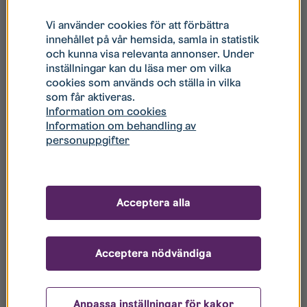
Område:
Ebbepark Labbet
Vi använder cookies för att förbättra
2
Storlek:
3 rum och kök, 76 m
innehållet på vår hemsida, samla in statistik
och kunna visa relevanta annonser. Under
Våning:
2
inställningar kan du läsa mer om vilka
cookies som används och ställa in vilka
Hyra:
13 603 kr
⁄ månad
som får aktiveras.
Information om cookies
Tillträde:
2027-04-15
Information om behandling av
personuppgifter
För visning:
Acceptera alla
Tågvirkesgatan 19
Område:
Ebbepark Labbet
Acceptera nödvändiga
2
Storlek:
3 rum och kök, 76 m
Anpassa inställningar för kakor