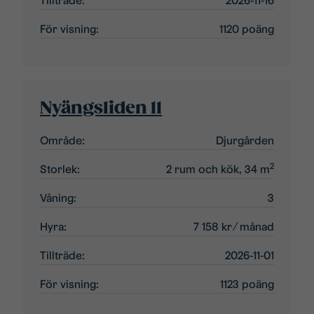
Tillträde:
2026-11-16
För visning:
1120 poäng
Nyängsliden 11
Område:
Djurgården
2
Storlek:
2 rum och kök, 34 m
Våning:
3
Hyra:
7 158 kr
⁄ månad
Tillträde:
2026-11-01
För visning:
1123 poäng