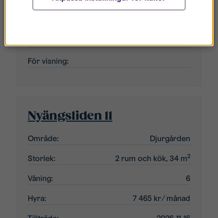
Våning:
3
Hyra:
13 603 kr
⁄ månad
Tillträde:
2027-04-15
För visning:
Nyängsliden 11
Område:
Djurgården
2
Storlek:
2 rum och kök, 34 m
Våning:
6
Hyra:
7 465 kr
⁄ månad