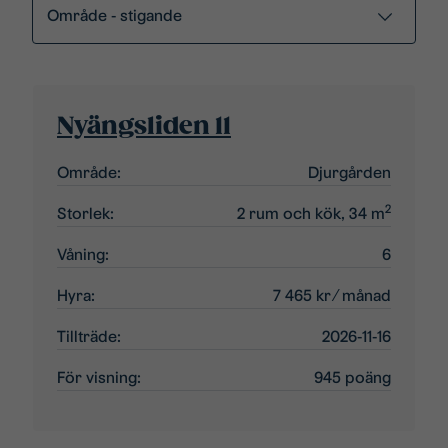
Nyängsliden 11
Område:
Djurgården
2
Storlek:
2 rum och kök, 34 m
Våning:
6
Hyra:
7 465 kr
⁄ månad
Tillträde:
2026-11-16
För visning:
945 poäng