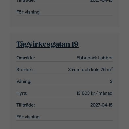
Tillträde:
2027-04-15
För visning:
Tågvirkesgatan 19
Område:
Ebbepark Labbet
2
Storlek:
3 rum och kök, 76 m
Våning:
3
Hyra:
13 603 kr
⁄ månad
Tillträde:
2027-04-15
För visning: