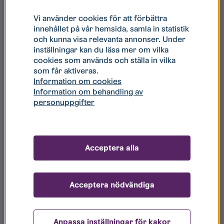
Område:
Ebbepark Labbet
Vi använder cookies för att förbättra
2
Storlek:
3 rum och kök, 76 m
innehållet på vår hemsida, samla in statistik
och kunna visa relevanta annonser. Under
Våning:
2
inställningar kan du läsa mer om vilka
cookies som används och ställa in vilka
Hyra:
13 603 kr
⁄ månad
som får aktiveras.
Information om cookies
Tillträde:
2027-04-15
Information om behandling av
personuppgifter
För visning:
Acceptera alla
Westmansgatan 31
Område:
Ebbepark Labbet
Acceptera nödvändiga
2
Storlek:
3 rum och kök, 76 m
Anpassa inställningar för kakor