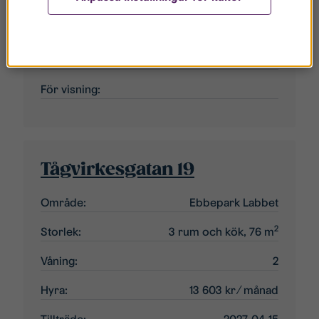
Våning:
4
Hyra:
13 603 kr
⁄ månad
Tillträde:
2027-04-01
För visning:
Tågvirkesgatan 19
Område:
Ebbepark Labbet
2
Storlek:
3 rum och kök, 76 m
Våning:
2
Hyra:
13 603 kr
⁄ månad