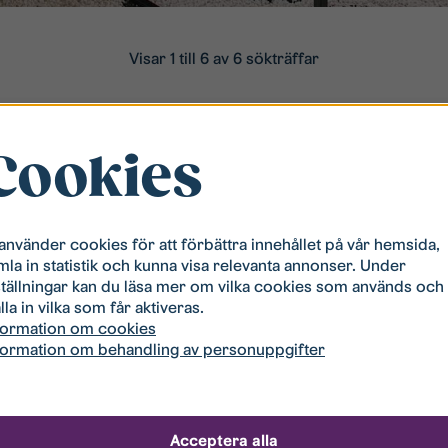
Visar 1 till 6 av 6 sökträffar
Cookies
 använder cookies för att förbättra innehållet på vår hemsida,
mla in statistik och kunna visa relevanta annonser. Under
Storlek
Hyra
T
ställningar kan du läsa mer om vilka cookies som används och
lla in vilka som får aktiveras.
formation om cookies
2
Storlek:
Hyra:
Til
formation om behandling av personuppgifter
11
2 rum och kök, 34 m
7 158 kr
20
2
Storlek:
Hyra:
Ti
11
2 rum och kök, 34 m
7 465 kr
20
Acceptera alla