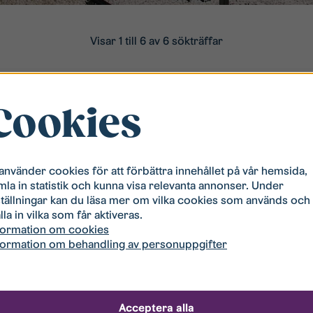
Visar 1 till 6 av 6 sökträffar
Cookies
 använder cookies för att förbättra innehållet på vår hemsida,
mla in statistik och kunna visa relevanta annonser. Under
Storlek
Hyra
T
ställningar kan du läsa mer om vilka cookies som används och
lla in vilka som får aktiveras.
formation om cookies
2
Storlek:
Hyra:
Til
formation om behandling av personuppgifter
tan 31
3 rum och kök, 76 m
13 603 kr
20
2
Storlek:
Hyra:
Til
an 19
3 rum och kök, 76 m
13 603 kr
20
Acceptera alla