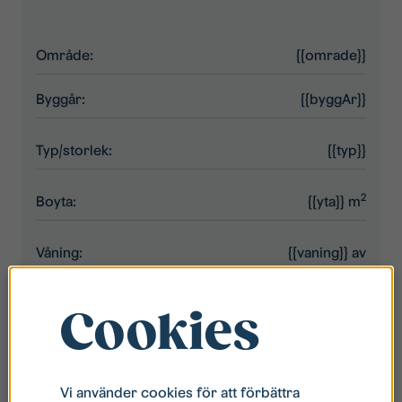
Område:
{{omrade}}
Byggår:
{{byggAr}}
Typ/storlek:
{{typ}}
2
Boyta:
{{yta}} m
Våning:
{{vaning}}
av
{{antalVaningar}}
Cookies
Hyra:
{{hyra}} kr
Hiss:
{{hiss}}
Vi använder cookies för att förbättra