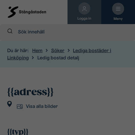
Logga in
Meny
Sök:
Du är här:
Hem
Söker
Lediga bostäder i
Linköping
Ledig bostad detalj
{{adress}}
{{omrade}}
Visa alla bilder
{{typ}}