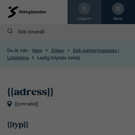
Logga in
Meny
Sök:
Du är här:
Hem
Söker
Sök parkeringsplats i
Linköping
Ledig bilplats detalj
{{adress}}
{{omrade}}
{{typ}}