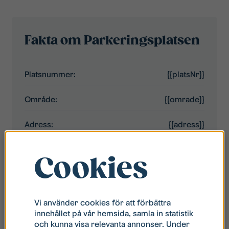
Fakta om Parkeringsplatsen
Platsnummer:
{{platsNr}}
Område:
{{omrade}}
Adress:
{{adress}}
Typ:
{{typ}}
Cookies
Hyra:
{{hyra}} {{hyraEnhet}}
Tillträde:
{{inflyttningDatum}}
Vi använder cookies för att förbättra
innehållet på vår hemsida, samla in statistik
och kunna visa relevanta annonser. Under