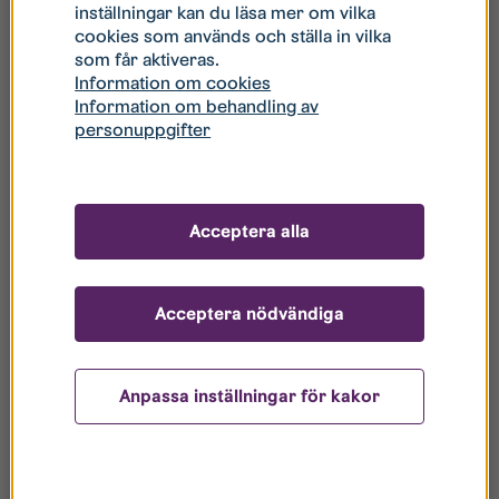
inställningar kan du läsa mer om vilka
cookies som används och ställa in vilka
som får aktiveras.
Information om cookies
Intresseanmälan
Information om behandling av
personuppgifter
Detaljer kan ej visas
Detaljer kan ej visas eftersom parameter refid
saknas i förfrågan eller är felaktig.
Acceptera alla
Acceptera nödvändiga
Anpassa inställningar för kakor