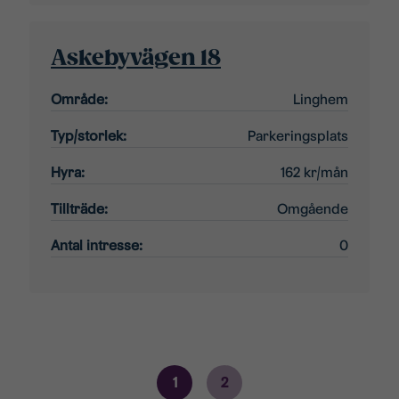
Askebyvägen 18
Område:
Linghem
Typ/storlek:
Parkeringsplats
Hyra:
162 kr/mån
Tillträde:
Omgående
Antal intresse:
0
1
2