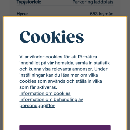
Typ/storlek:
Parkering laddplats
Hyra:
653 kr/mån
Tillträde:
Omgående
Cookies
Antal intresse:
0
Vi använder cookies för att förbättra
innehållet på vår hemsida, samla in statistik
och kunna visa relevanta annonser. Under
Askebyvägen 6-54
inställningar kan du läsa mer om vilka
cookies som används och ställa in vilka
Område:
Linghem
som får aktiveras.
Information om cookies
Typ/storlek:
Parkering motorvärmare
Information om behandling av
personuppgifter
Hyra:
227 kr/mån
Tillträde:
Omgående