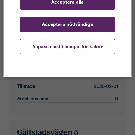
Antal intresse:
0
Acceptera alla
Acceptera nödvändiga
Gällstadsvägen 5
Anpassa inställningar för kakor
Område:
Linghem
Typ/storlek:
Parkeringsplats
Hyra:
148 kr/mån
Tillträde:
2026-09-01
Antal intresse:
0
Gällstadsvägen 5