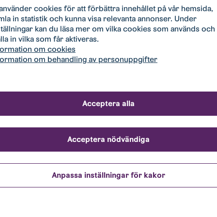
Typ/storlek:
Hyra:
Tillträd
gen 5
Parkeringsplats
148 kr/mån
2026-0
 använder cookies för att förbättra innehållet på vår hemsida,
mla in statistik och kunna visa relevanta annonser. Under
ställningar kan du läsa mer om vilka cookies som används och
lla in vilka som får aktiveras.
Typ/storlek:
Hyra:
Tillträd
tan 5
Centralgarage
824 kr/mån
2026-10
formation om cookies
uppvärmt
formation om behandling av personuppgifter
Typ/storlek:
Hyra:
Tillträd
n 8-10
Parkeringsplats
148 kr/mån
2026-10
Acceptera alla
Typ/storlek:
Hyra:
Tillträd
atan 87
Parkering laddplats
653 kr/mån
Omgåe
Acceptera nödvändiga
Anpassa inställningar för kakor
Typ/storlek:
Hyra:
Tillträd
tan 5
Centralgarage
1 214 kr/mån
Omgåe
laddstolpe