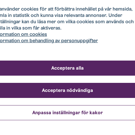
Typ/storlek:
Hyra:
Tillträd
n 8-10
Parkeringsplats
148 kr/mån
2026-10
 använder cookies för att förbättra innehållet på vår hemsida,
mla in statistik och kunna visa relevanta annonser. Under
ställningar kan du läsa mer om vilka cookies som används och
Typ/storlek:
Hyra:
Tillträd
an 73
Parkeringsplats
148 kr/mån
2026-0
lla in vilka som får aktiveras.
formation om cookies
formation om behandling av personuppgifter
Typ/storlek:
Hyra:
Tillträd
n 18
Parkeringsplats
162 kr/mån
Omgåe
Acceptera alla
Typ/storlek:
Hyra:
Tillträd
2
Varmgarage för
213 kr/mån
2026-0
Motorcykel
Acceptera nödvändiga
Typ/storlek:
Hyra:
Tillträd
n 6-54
Parkering
227 kr/mån
Omgåe
Anpassa inställningar för kakor
motorvärmare