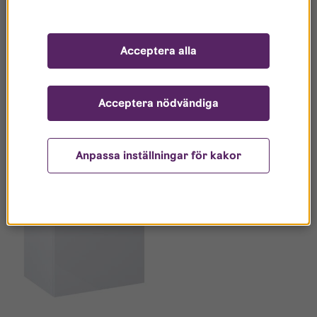
är återvinningsbar, levereras färdigmonterad
tillsammans med tvättstället.
B/H/D: 605x415x460
Acceptera alla
Acceptera nödvändiga
Related products
Anpassa inställningar för kakor