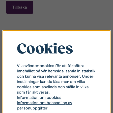
Tillbaka
Description
Cookies
Description
Vi använder cookies för att förbättra
innehållet på vår hemsida, samla in statistik
Ta vara på utrymmet under tvättstället, med
och kunna visa relevanta annonser. Under
denna vattentåliga kommod i termoplast.
inställningar kan du läsa mer om vilka
Kommoden är helt vattentät, även om du har
cookies som används och ställa in vilka
borrat eller sågat i den. Den mjukstängande
som får aktiveras.
lådan, som är i vitt högblankt utförande, har gott
Information om cookies
om plats för förvaring och öppnas enkelt med
Information om behandling av
medföljande handtag i metall. Kommoden, som
personuppgifter