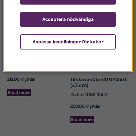
Acceptera nödvändiga
Anpassa inställningar för kakor
Diskmaskin CDM2605V
Elvita CDM2605V
213,00
kr
/ mån
Diskmaskin CDM2455V
(45 cm)
Read more
Elvita CDM2455V
200,00
kr
/ mån
Read more