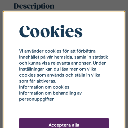
Description
För att skapa ett enhetligt utseende i köket
behöver även övriga vitvaror redan vara i
Cookies
rostfritt utförande.
Elvita CDM2451X är en
smalare diskmaskin med
en bredd på 45 cm – perfekt för mindre hushåll
Vi använder cookies för att förbättra
som vill diska effektivt.
innehållet på vår hemsida, samla in statistik
och kunna visa relevanta annonser. Under
inställningar kan du läsa mer om vilka
cookies som används och ställa in vilka
som får aktiveras.
Information om cookies
Related products
Information om behandling av
personuppgifter
Acceptera alla