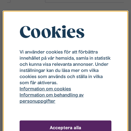
Description
Cookies
För att skapa ett enhetligt utseende i köket
behöver även övriga vitvaror redan vara i
rostfritt utförande.
Vi använder cookies för att förbättra
Fläkten finns endast att beställa i 60 cm.
innehållet på vår hemsida, samla in statistik
och kunna visa relevanta annonser. Under
Rostfri fläkt med lysrörsbelysning som ger dig
inställningar kan du läsa mer om vilka
bra med ljus när du lagar mat. Modellen har
cookies som används och ställa in vilka
metalltrådsfilter och är dessutom utrustad med
som får aktiveras.
Easy Clean vilket betyder att du lätt kan rengöra
Information om cookies
Information om behandling av
hela fläkten, alltså inte bara filtret utan även
personuppgifter
resten av det som hamnar inuti.
Acceptera alla