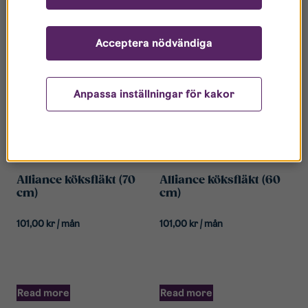
Related products
Acceptera nödvändiga
Anpassa inställningar för kakor
Alliance köksfläkt (70
Alliance köksfläkt (60
cm)
cm)
101,00
kr
/ mån
101,00
kr
/ mån
Read more
Read more