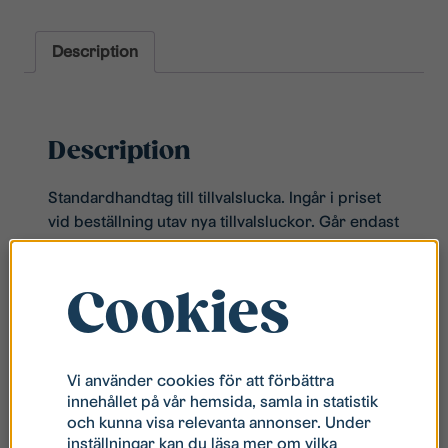
Description
Description
​​Standardhandtag till tillvalslucka. Ingår i priset
vid beställning utav nya tillvalsluckor. Går endast
att beställa vid tillvalsbeställning av nya
köksluckor. Observera att detta handtag kan
Cookies
endast väljas i samband med beställning utav en
kökslucka från Modexa.
Vi använder cookies för att förbättra
innehållet på vår hemsida, samla in statistik
och kunna visa relevanta annonser. Under
inställningar kan du läsa mer om vilka