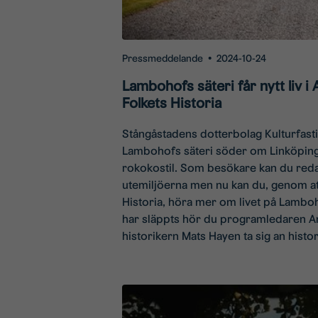
Pressmeddelande
•
2024-10-24
Lambohofs säteri får nytt liv 
Folkets Historia
Stångåstadens dotterbolag Kulturfast
Lambohofs säteri söder om Linköping -
rokokostil. Som besökare kan du redan
utemiljöerna men nu kan du, genom at
Historia, höra mer om livet på Lamboho
har släppts hör du programledaren A
historikern Mats Hayen ta sig an histor