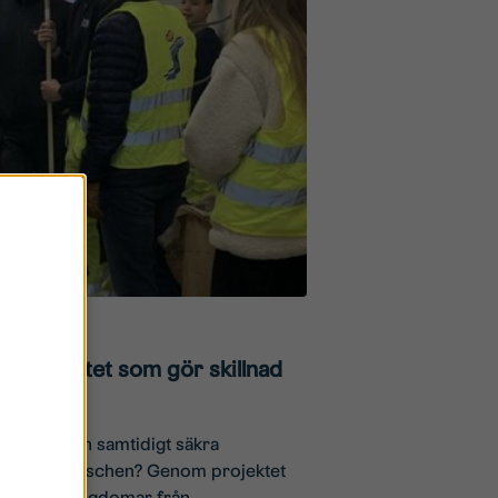
– projektet som gör skillnad
ör unga och samtidigt säkra
m byggbranschen? Genom projektet
 gymnasieungdomar från