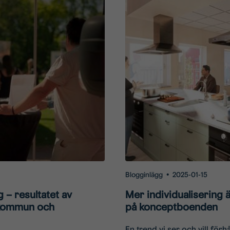
Blogginlägg
•
2025-01-15
 – resultatet av
Mer individualisering ä
 kommun och
på konceptboenden
En trend vi ser och vill förhål