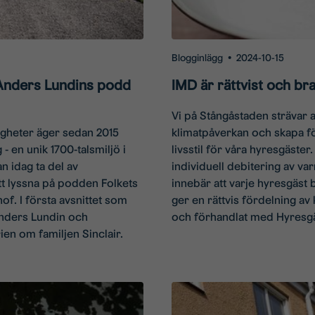
Blogginlägg
•
2024-10-15
i Anders Lundins podd
IMD är rättvist och bra
Vi på Stångåstaden strävar al
igheter äger sedan 2015
klimatpåverkan och skapa fö
 en unik 1700-talsmiljö i
livsstil för våra hyresgäster.
 idag ta del av
individuell debitering av va
t lyssna på podden Folkets
innebär att varje hyresgäst 
f. I första avsnittet som
ger en rättvis fördelning av
nders Lundin och
och förhandlat med Hyresgä
ien om familjen Sinclair.