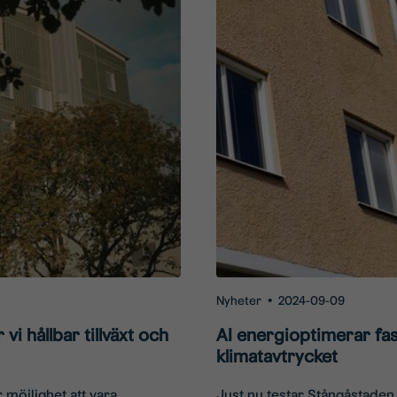
Nyheter
•
2024-09-09
vi hållbar tillväxt och
AI energioptimerar fa
klimatavtrycket
 möjlighet att vara
Just nu testar Stångåstade