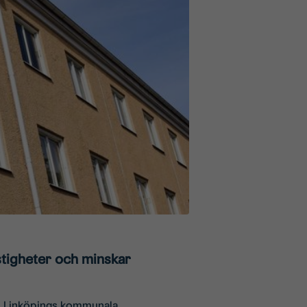
stigheter och minskar
n, Linköpings kommunala