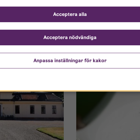
inköpings kommun ändrat
byggutbildningen chansen att
ing avseende exploatering på
Acceptera alla
fem nya lägenheter – för and
nu att överenskommelsen
örändras.
Acceptera nödvändiga
Anpassa inställningar för kakor