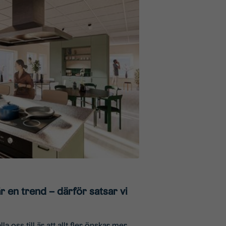
r en trend – därför satsar vi
la oss till är att allt fler önskar mer