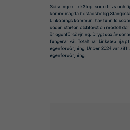
Satsningen LinkStep, som drivs och ä
kommunägda bostadsbolag Stångåstad
Linköpings kommun, har funnits sedan 
sedan starten etablerat en modell dä
är egenförsörjning. Drygt sex år senar
fungerar väl. Totalt har Linkstep hjälp
egenförsörjning. Under 2024 var siffr
egenförsörjning.