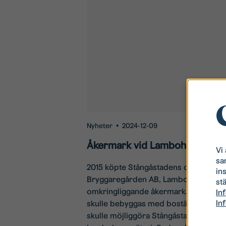
Nyheter
•
2024-12-09
Åkermark vid Lambohov bevar
Vi
sa
2015 köpte Stångåstadens dotterbolag K
in
Bryggaregården AB, Lambohovs säteri
stä
omkringliggande åkermark. Planen var
In
In
skulle bebyggas med bostäder. Intäkt
skulle möjliggöra Stångåstadens nya 