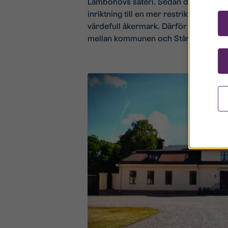
Lambohovs säteri. Sedan dess har L
inriktning till en mer restriktiv hålln
värdefull åkermark. Därför föreslås 
mellan kommunen och Stångåstaden f