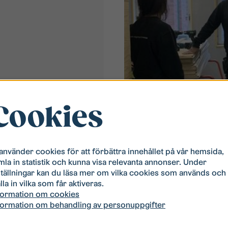
Cookies
as
Blogginlägg
•
2024-11-18
 använder cookies för att förbättra innehållet på vår hemsida,
mla in statistik och kunna visa relevanta annonser. Under
Unga bygger för unga 
ulturfastigheter, då kallat
ställningar kan du läsa mer om vilka cookies som används och
på riktigt
 med tillhörande park och
lla in vilka som får aktiveras.
 att delar av åkermarken
formation om cookies
Hur kan vi skapa bostäder f
formation om behandling av personuppgifter
er från de nya bostäderna
framtidens kompetens ino
uppdrag att rusta upp
"Unga bygger för unga" får