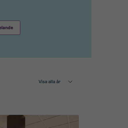
elande
År