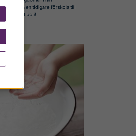
 renovera en tidigare förskola till
ra unga att bo i!