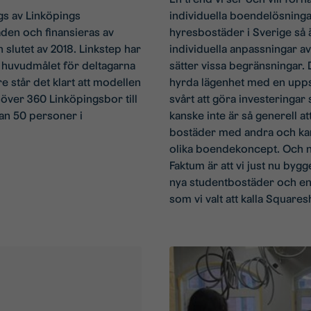
gs av Linköpings
individuella boendelösning
en och finansieras av
hyresbostäder i Sverige så 
slutet av 2018. Linkstep har
individuella anpassningar a
r huvudmålet för deltagarna
sätter vissa begränsningar. D
e står det klart att modellen
hyrda lägenhet med en upps
t över 360 Linköpingsbor till
svårt att göra investeringa
an 50 personer i
kanske inte är så generell att
bostäder med andra och kans
olika boendekoncept. Och nu
Faktum är att vi just nu byg
nya studentbostäder och e
som vi valt att kalla Squares