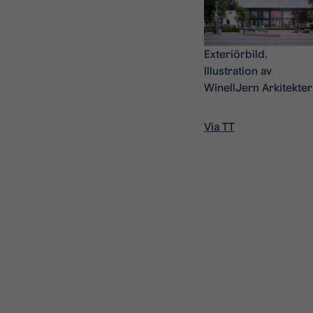
Exteriörbild.
Illustration av
WinellJern Arkitekter
Via TT