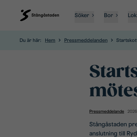
Söker
Bor
Lok
Du är här:
Hem
Pressmeddelanden
Startskot
Starts
mötes
Pressmeddelande
2026
Stångåstaden pres
anslutning till R