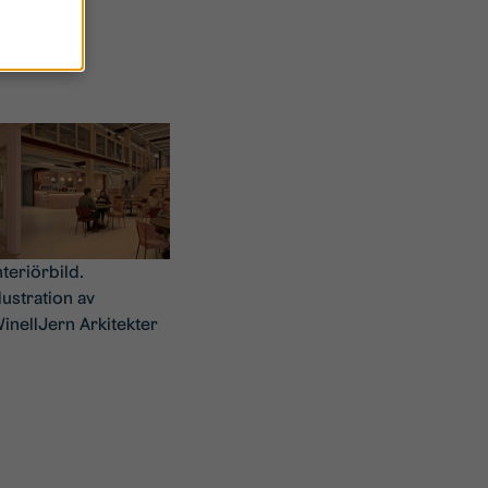
nteriörbild.
llustration av
inellJern Arkitekter