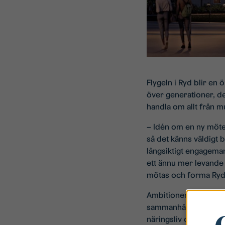
Flygeln i Ryd blir en
över generationer, de
handla om allt från mu
– Idén om en ny möte
så det känns väldigt b
långsiktigt engageman
ett ännu mer levande 
mötas och forma Ryd 
Ambitionen är att Fly
sammanhållande parte
näringsliv och offent