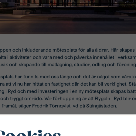
 öppen och inkluderande mötesplats för alla åldrar. Här skapas
lta i aktiviteter och vara med och påverka innehållet i verksa
sik och skapande till matlagning, studier, odling och förenings
splats har funnits med oss länge och det är något som våra ku
ra att vi nu har hittat en fastighet där det kan bli verklighet. S
g i Ryd och med investeringen i en ny mötesplats skapas bätt
och tryggt område. Vår förhoppning är att Flygeln i Ryd blir en
framåt, säger Fredrik Törnqvist, vd på Stångåstaden.
geln i Ryd blir ett nav i området. Stångåstaden kommer att var
n för mötesplatsen men inte driva all verksamhet. Här komme
lig verksamhet att vara viktiga partners. Dialog kring möjliga