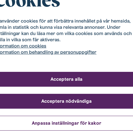
Cookies
ar varit positiv.
 under det kommande året en totalrenovering och kommer at
 använder cookies för att förbättra innehållet på vår hemsida,
mla in statistik och kunna visa relevanta annonser. Under
ötesplats om cirka 790 kvm i två plan, med egen entré
ställningar kan du läsa mer om vilka cookies som används och
t
– cirka 280 kvm med egen entré
lla in vilka som får aktiveras.
formation om cookies
ter
– nio lägenheter om 1–2 rum och kök (ca 400 kvm), i två p
formation om behandling av personuppgifter
r i Ryd
 är en del av ett större utvecklingsarbete i Ryd. Under 2026 
overingar, skapar 16 nya lägenheter och utvecklar både utem
Acceptera alla
ågår även för närmare 250 nya bostäder i området.
Acceptera nödvändiga
r
tadens presscenter
Anpassa inställningar för kakor
tangastaden.se