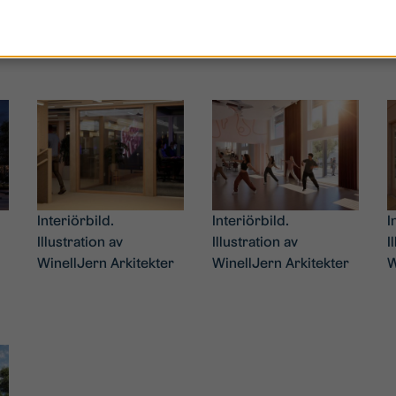
Interiörbild.
Interiörbild.
I
Illustration av
Illustration av
I
WinellJern Arkitekter
WinellJern Arkitekter
W