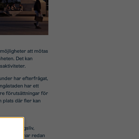
 möjligheter att mötas
mheten. Det kan
aktiviteter.
nder har efterfrågat,
tångåstaden har ett
re förutsättningar för
 plats där fler kan
a den
r föreningsliv,
 samarbeten har redan