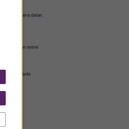
t rymma flera delar:
lan med egen entré
genomför
iljöer och Ryds