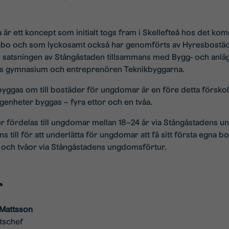
är ett koncept som initialt togs fram i Skellefteå hos det ko
ebo och som lyckosamt också har genomförts av Hyresbostäde
 satsningen av Stångåstaden tillsammans med Bygg- och an
ts gymnasium och entreprenören Teknikbyggarna.
yggas om till bostäder för ungdomar är en före detta förskola
genheter byggas – fyra ettor och en tvåa.
fördelas till ungdomar mellan 18–24 år via Stångåstadens u
 till för att underlätta för ungdomar att få sitt första egna b
r och tvåor via Stångåstadens ungdomsförtur.
r
Mattsson
tschef