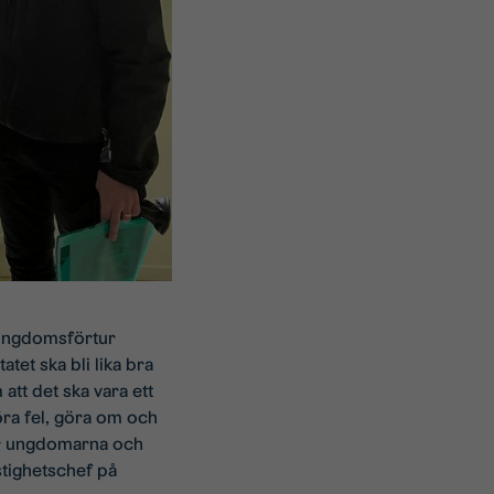
s ungdomsförtur
tet ska bli lika bra
tt det ska vara ett
öra fel, göra om och
der ungdomarna och
stighetschef på