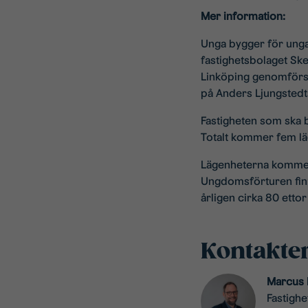
Mer information:
Unga bygger för unga 
fastighetsbolaget Sk
Linköping genomförs
på Anders Ljungsted
Fastigheten som ska b
Totalt kommer fem lä
Lägenheterna kommer 
Ungdomsförturen finns
årligen cirka 80 etto
Kontakte
Marcus 
Fastighe