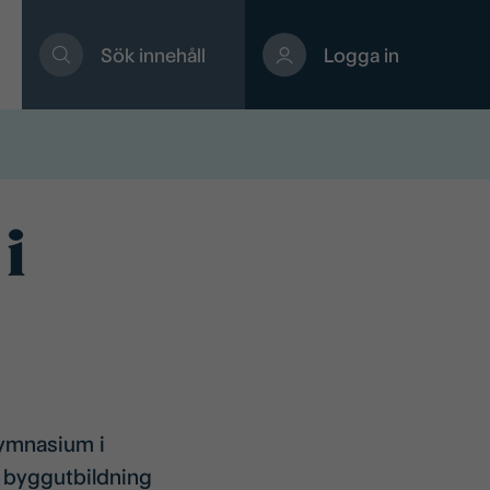
Sök innehåll
Logga in
i
gymnasium i
 byggutbildning