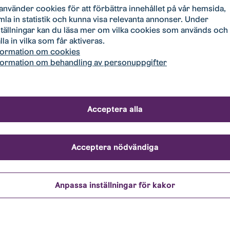
 använder cookies för att förbättra innehållet på vår hemsida,
mla in statistik och kunna visa relevanta annonser. Under
ställningar kan du läsa mer om vilka cookies som används och
lla in vilka som får aktiveras.
edare frn Teknikbyggarna tillsammans med Marcus Törnvall, pr
formation om cookies
formation om behandling av personuppgifter
föll på Teknikbyggarna som förutom att säkerställa att bygget 
 att handleda ungdomarna under hela byggtiden. En del av utvärd
vjuer. Där visade Teknikbyggarna att de har ett lika stort intr
Acceptera alla
i lyckat och att eleverna ska få en bra introduktion till yrkesliv
vi investerar i vår framtid. Det kommer bli ett jättespännande 
 Teknikbyggarna.
Acceptera nödvändiga
edan under våren med en första träff mellan handledare och 
ka vara färdiga våren 2025.
Anpassa inställningar för kakor