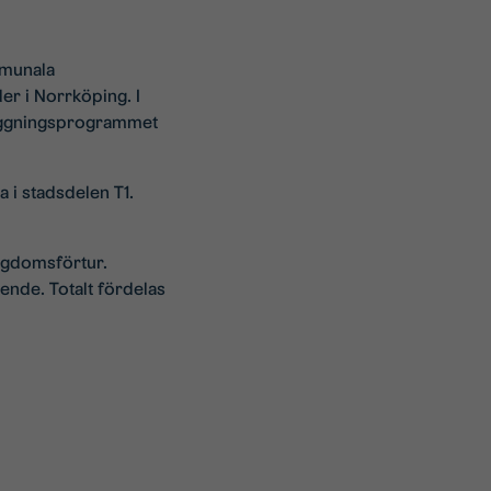
mmunala
r i Norrköping. I
läggningsprogrammet
 i stadsdelen T1.
ngdomsförtur.
oende. Totalt fördelas