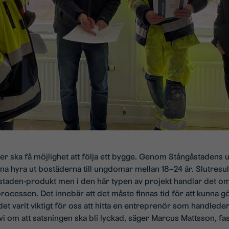
ver ska få möjlighet att följa ett bygge. Genom Stångåstaden
 hyra ut bostäderna till ungdomar mellan 18–24 år. Slutresulta
taden-produkt men i den här typen av projekt handlar det om a
ocessen. Det innebär att det måste finnas tid för att kunna g
 det varit viktigt för oss att hitta en entreprenör som handle
i om att satsningen ska bli lyckad, säger Marcus Mattsson, fa