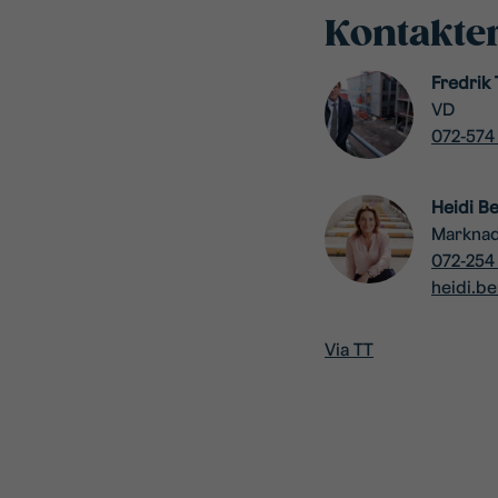
Kontakte
Fredrik 
VD
072-574
Heidi B
Markna
072-254
heidi.b
Via TT