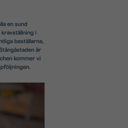
lla en sund
ravställning i
liga beställarna,
 Stångåstaden är
nschen kommer vi
ppföljningen.