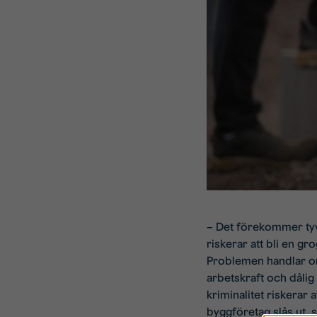
– Det förekommer tyv
riskerar att bli en g
Problemen handlar om a
arbetskraft och dåli
kriminalitet riskerar 
byggföretag slås ut, 