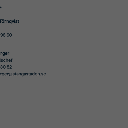
r
Törnqvist
 96 60
erger
dschef
 30 52
erger@stangastaden.se