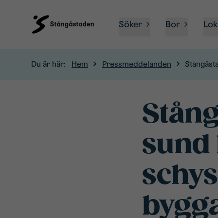
Söker
Bor
Lok
Du är här:
Hem
Pressmeddelanden
Stångåsta
Stångå
sund
schys
bygga