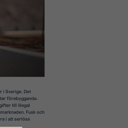
 i Sverige. Det
betar förebyggande.
ter till illegal
ggmarknaden. Fusk och
a i att seriösa