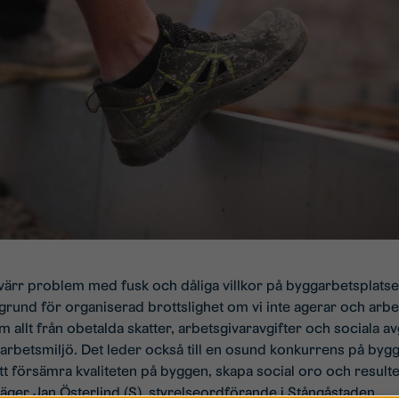
ärr problem med fusk och dåliga villkor på byggarbetsplatser
rogrund för organiserad brottslighet om vi inte agerar och ar
llt från obetalda skatter, arbetsgivaravgifter och sociala avgif
g arbetsmiljö. Det leder också till en osund konkurrens på by
att försämra kvaliteten på byggen, skapa social oro och resulter
säger Jan Österlind (S), styrelseordförande i Stångåstaden.