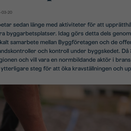
-03-20
tar sedan länge med aktiviteter för att upprätthå
a byggarbetsplatser. Idag görs detta dels genom k
kalt samarbete mellan Byggföretagen och de offent
ndskontroller och kontroll under byggskedet. Då
egionen och vill vara en normbildande aktör i bra
 ytterligare steg för att öka kravställningen och u