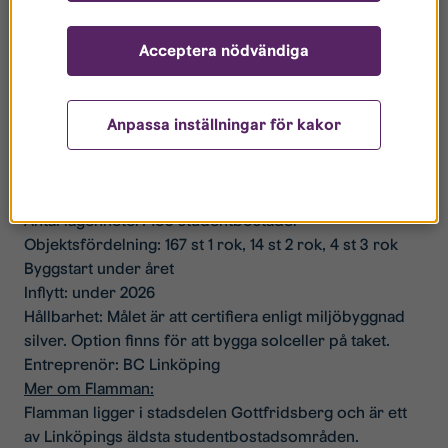
Mer om Ebbepark:
I Ebbepark, mitt emellan city och Linköpings
Acceptera nödvändiga
universitet, bygger Stångåstaden totalt över 1000
bostäder, både hyresrätter och bostadsrätter.
Området har en blandad karaktär. Förutom bostäder
Anpassa inställningar för kakor
finns olika typer av verksamheter, träningsanläggning,
skola, vård och flera restauranger.
Fakta Flamman:
Antal lägenheter: 185 studentbostäder
Objektsfördelning: 167 st 1 rok, 14 st 2 rok, 4 st 3 rok
Byggstart under året
Inflytt: under 2026
Hållbarhet: Målet är att certifiera enligt miljöbyggnad
silver. Option finns för att bygga solceller på taket.
Entreprenör: BC Linköping
Mer om Flamman:
Flamman ligger i stadsdelen Gottfridsberg och är ett
av Linköpings äldsta studentbostadsområden.