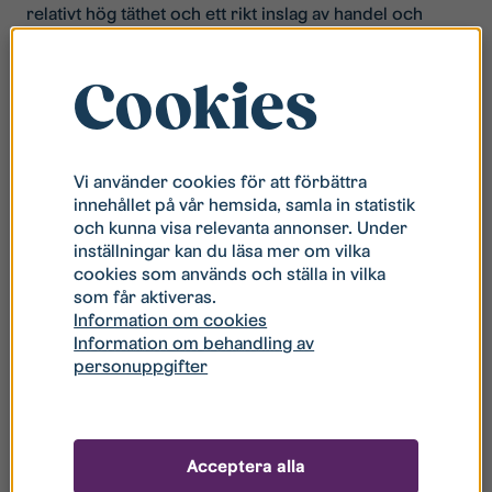
relativt hög täthet och ett rikt inslag av handel och
andra verksamheter som bidrar till en
centrumkaraktär.
Cookies
(källa:
linkoping.se
)
Fakta Dynamiken:
Antal lägenheter: 192
Vi använder cookies för att förbättra
I avtalet ingår även en option på att bygga cirka 50
innehållet på vår hemsida, samla in statistik
smålägenheter (ev. coliving-koncept).
och kunna visa relevanta annonser. Under
Antal lokaler: 0
inställningar kan du läsa mer om vilka
Övrig byggnation: Gästlägenhet
cookies som används och ställa in vilka
Objektsfördelning: 40 st 1 rok, 99 st 2 rok, 41 st 3 rok,
som får aktiveras.
Information om cookies
12 st 4 rok
Information om behandling av
Byggstart under året
personuppgifter
Inflytt: våren 2026
Hållbarhet: Målet är att certifiera enligt miljöbyggnad
silver. Fastigheten kommer vara ansluten till det
geolager som finns i Ebbepark.
Acceptera alla
Entreprenör: ED Bygg