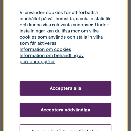
stadsdelsutvecklare i Berga på Stångåstaden och
ordförande i fastighetsägarföreningen under det
Vi använder cookies för att förbättra
första året.
innehållet på vår hemsida, samla in statistik
och kunna visa relevanta annonser. Under
Fastighetsägarna som ingår i föreningen är HSB,
inställningar kan du läsa mer om vilka
Heimstaden, ICA Fastigheter, Lejonfastigheter och
cookies som används och ställa in vilka
Stångåstaden. Föreningen kommer ha särskilt fokus på
som får aktiveras.
frågor som ligger utanför respektive organisations
Information om cookies
Information om behandling av
ordinarie förvaltning.
personuppgifter
Visionen för fastighetsägarföreningen är att Berga ska
vara en trivsam och inspirerande livsmiljö för alla
åldrar. För att nå dit kommer föreningen bland annat
Acceptera alla
att lägga fokus på följande:
Vara en tydlig och stabil aktör i Berga och verka
för en högre sysselsättnings- och
Acceptera nödvändiga
utbildningsgrad.
Skapa en meningsfull fritid för både barn,