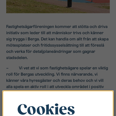
Fastighetsägarföreningen kommer att stötta och driva
initiativ som leder till att människor trivs och känner
sig trygga i Berga. Det kan handla om allt från att skapa
mötesplatser och fritidssysselsättning till att föreslå
och verka för detaljplaneändringar som gagnar
stadsdelen.
– Vi vet att vi som fastighetsägare spelar en viktig
roll för Bergas utveckling. Vi finns närvarande, vi
känner våra hyresgäster och deras behov och vi vill
alla spela en aktiv roll i att utveckla området i positiv
riktning. Vi jobbar redan idag tätt tillsammans i många
frågor men genom att öka och formalisera samarbetet
Cookies
ytterligare hoppas vi få ännu större genomslagskraft
för de satsningar vi gör, säger Mia Powalko,