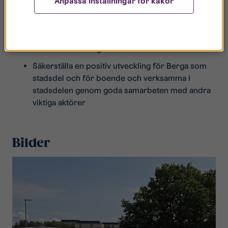
Anpassa inställningar för kakor
ungdomar och vuxna.
Säkerställa att nya initiativ ingår i ett helhetstänk
för stadsdelen.
Påverka utvecklingen av infrastrukturella initiativ.
Säkerställa en positiv utveckling för Berga som
stadsdel och för boende och verksamma i
stadsdelen genom goda samarbeten med andra
viktiga aktörer
Bilder